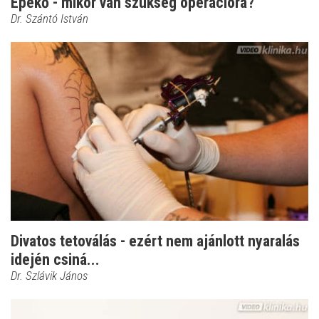
Epekő - mikor van szükség operációra?
Dr. Szántó István
Divatos tetoválás - ezért nem ajánlott nyaralás
idején csiná...
Dr. Szlávik János