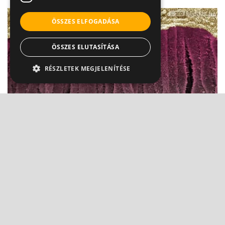
ÖSSZES ELFOGADÁSA
ÖSSZES ELUTASÍTÁSA
RÉSZLETEK MEGJELENÍTÉSE
Hepatitisből májrák? Sajnos lehetséges
Dr. Makara Mihály