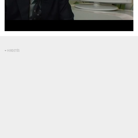
Betöltve
:
Állapot
:
Némítás
0%
0%
kikapcsolva
HIRDETÉS