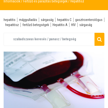
Információk
Fertőző és parazitás betegségek
Hepatitisz
hepatitis
májgyulladás
sárgaság
hepatitis C
gasztroenterológus
hepatitisz
fertőző betegségek
Hepatitis A
HIV
sárgaság