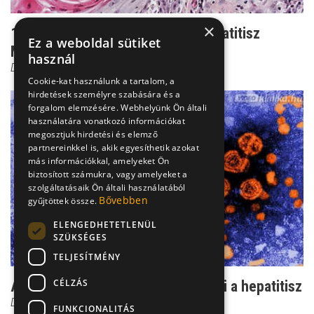
×
100 000 beteg tünet nélkül - a hepatitisz
Ez a weboldal sütiket
Magyarországon
használ
Dr. Makara Mihály
Cookie-kat használunk a tartalom, a
hirdetések személyre szabására és a
forgalom elemzésére. Webhelyünk Ön általi
használatára vonatkozó információkat
megosztjuk hirdetési és elemző
partnereinkkel is, akik egyesíthetik azokat
más információkkal, amelyeket Ön
biztosított számukra, vagy amelyeket a
szolgáltatásaik Ön általi használatából
Bővebben
gyűjtöttek össze.
ELENGEDHETETLENÜL
SZÜKSÉGES
TELJESÍTMÉNY
CÉLZÁS
Árulkodó enzimek: így mutatható ki a hepatitisz
Dr. Makara Mihály
FUNKCIONALITÁS