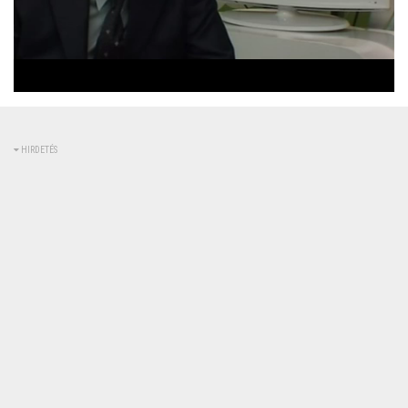
Betöltve
:
Állapot
:
Némítás
0%
0%
kikapcsolva
HIRDETÉS