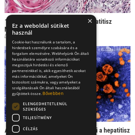
×
100 000 beteg tünet nélkül - a hepatitisz
Ez a weboldal sütiket
Magyarországon
használ
Dr. Makara Mihály
Cookie-kat használunk a tartalom, a
hirdetések személyre szabására és a
forgalom elemzésére. Webhelyünk Ön általi
használatára vonatkozó információkat
megosztjuk hirdetési és elemző
partnereinkkel is, akik egyesíthetik azokat
más információkkal, amelyeket Ön
biztosított számukra, vagy amelyeket a
szolgáltatásaik Ön általi használatából
Bővebben
gyűjtöttek össze.
ELENGEDHETETLENÜL
SZÜKSÉGES
TELJESÍTMÉNY
CÉLZÁS
Árulkodó enzimek: így mutatható ki a hepatitisz