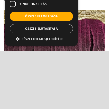
Dr. Makara Mihály
FUNKCIONALITÁS
ÖSSZES ELFOGADÁSA
ÖSSZES ELUTASÍTÁSA
RÉSZLETEK MEGJELENÍTÉSE
Hepatitisből májrák? Sajnos lehetséges
Dr. Makara Mihály