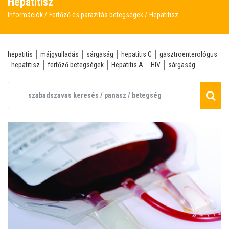
Hepatitisz
Információk
Fertőző és parazitás betegségek
Hepatitisz
hepatitis
májgyulladás
sárgaság
hepatitis C
gasztroenterológus
hepatitisz
fertőző betegségek
Hepatitis A
HIV
sárgaság