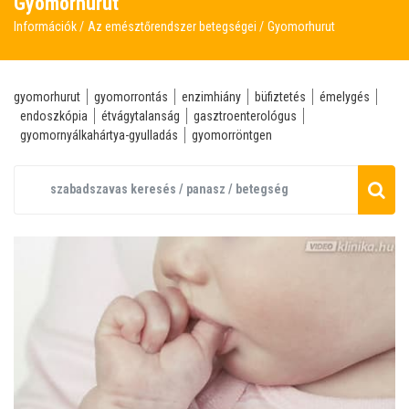
Gyomorhurut
Információk
Az emésztőrendszer betegségei
Gyomorhurut
gyomorhurut
gyomorrontás
enzimhiány
büfiztetés
émelygés
endoszkópia
étvágytalanság
gasztroenterológus
gyomornyálkahártya-gyulladás
gyomorröntgen