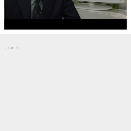
Betöltve
:
Állapot
:
Némítás
0%
0%
kikapcsolva
HIRDETÉS