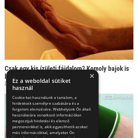
Csak egy kis ízületi fájdalom? Komoly bajok is
×
lehetnek belő...
Ez a weboldal sütiket
Dr. Zolnay Péter
használ
Cookie-kat használunk a tartalom, a
hirdetések személyre szabására és a
forgalom elemzésére. Webhelyünk Ön általi
használatára vonatkozó információkat
megosztjuk hirdetési és elemző
partnereinkkel is, akik egyesíthetik azokat
más információkkal, amelyeket Ön