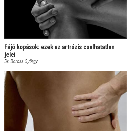
Fájó kopások: ezek az artrózis csalhatatlan
jelei
Dr. Boross György