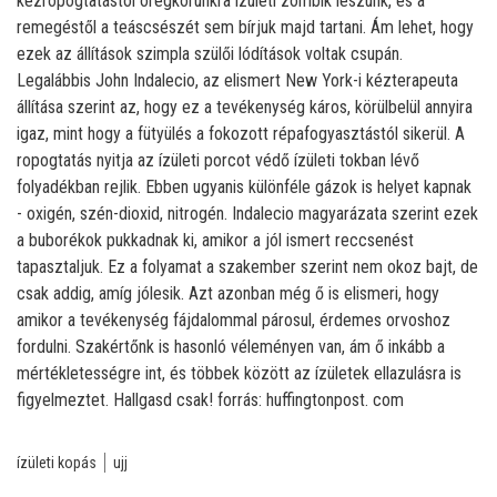
kézropogtatástól öregkorunkra ízületi zombik leszünk, és a
remegéstől a teáscsészét sem bírjuk majd tartani. Ám lehet, hogy
ezek az állítások szimpla szülői lódítások voltak csupán.
Legalábbis John Indalecio, az elismert New York-i kézterapeuta
állítása szerint az, hogy ez a tevékenység káros, körülbelül annyira
igaz, mint hogy a fütyülés a fokozott répafogyasztástól sikerül. A
ropogtatás nyitja az ízületi porcot védő ízületi tokban lévő
folyadékban rejlik. Ebben ugyanis különféle gázok is helyet kapnak
- oxigén, szén-dioxid, nitrogén. Indalecio magyarázata szerint ezek
a buborékok pukkadnak ki, amikor a jól ismert reccsenést
tapasztaljuk. Ez a folyamat a szakember szerint nem okoz bajt, de
csak addig, amíg jólesik. Azt azonban még ő is elismeri, hogy
amikor a tevékenység fájdalommal párosul, érdemes orvoshoz
fordulni. Szakértőnk is hasonló véleményen van, ám ő inkább a
mértékletességre int, és többek között az ízületek ellazulásra is
figyelmeztet. Hallgasd csak! forrás: huffingtonpost. com
ízületi kopás
ujj