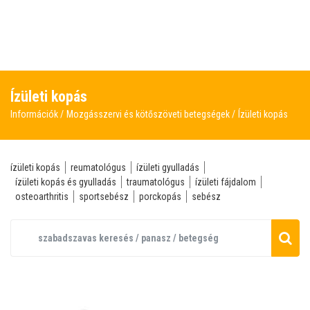
Ízületi kopás
Információk
Mozgásszervi és kötőszöveti betegségek
Ízületi kopás
ízületi kopás
reumatológus
ízületi gyulladás
ízületi kopás és gyulladás
traumatológus
ízületi fájdalom
osteoarthritis
sportsebész
porckopás
sebész