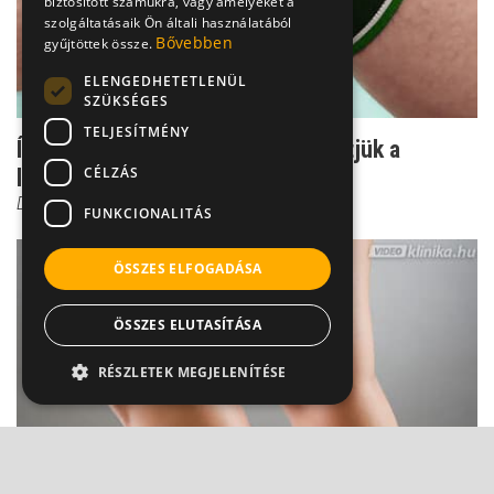
biztosított számukra, vagy amelyeket a
szolgáltatásaik Ön általi használatából
Bővebben
gyűjtöttek össze.
ELENGEDHETETLENÜL
SZÜKSÉGES
TELJESÍTMÉNY
Ízületi fájdalom - hogyan enyhíthetjük a
CÉLZÁS
leghatékonyabban?
Dr. Zolnay Péter
FUNKCIONALITÁS
ÖSSZES ELFOGADÁSA
ÖSSZES ELUTASÍTÁSA
RÉSZLETEK MEGJELENÍTÉSE