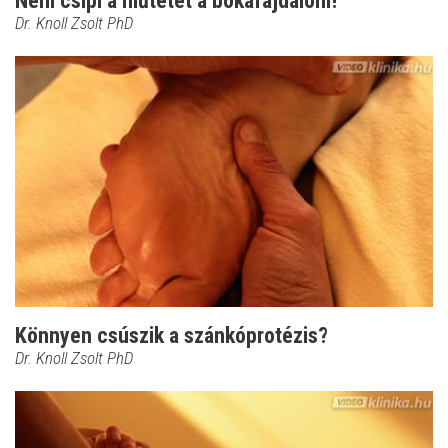
Nem csípi a műtétet a bokafájdalom!
Dr. Knoll Zsolt PhD
Könnyen csúszik a szánkóprotézis?
Dr. Knoll Zsolt PhD