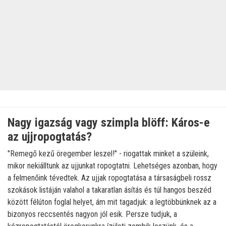
Nagy igazság vagy szimpla blöff: Káros-e
az ujjropogtatás?
"Remegő kezű öregember leszel!" - riogattak minket a szüleink,
mikor nekiálltunk az ujjunkat ropogtatni. Lehetséges azonban, hogy
a felmenőink tévedtek. Az ujjak ropogtatása a társaságbeli rossz
szokások listáján valahol a takaratlan ásítás és túl hangos beszéd
között félúton foglal helyet, ám mit tagadjuk: a legtöbbünknek az a
bizonyos reccsentés nagyon jól esik. Persze tudjuk, a