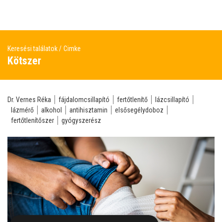
Keresési találatok
Cimke
Kötszer
Dr. Vernes Réka
fájdalomcsillapító
fertőtlenítő
lázcsillapító
lázmérő
alkohol
antihisztamin
elsősegélydoboz
fertőtlenítőszer
gyógyszerész