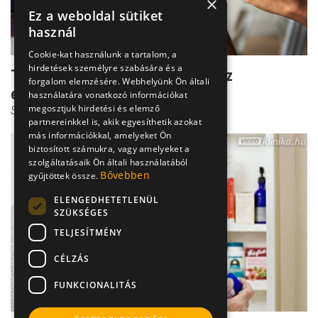
×
Ez a weboldal sütiket
használ
Cookie-kat használunk a tartalom, a
hirdetések személyre szabására és a
Tanácsok a mentőstől: mi legyen az
forgalom elemzésére. Webhelyünk Ön általi
elsősegélydobozban?
használatára vonatkozó információkat
megosztjuk hirdetési és elemző
Siklósi Gábor
partnereinkkel is, akik egyesíthetik azokat
más információkkal, amelyeket Ön
biztosított számukra, vagy amelyeket a
szolgáltatásaik Ön általi használatából
Bővebben
gyűjtöttek össze.
ELENGEDHETETLENÜL
SZÜKSÉGES
TELJESÍTMÉNY
CÉLZÁS
FUNKCIONALITÁS