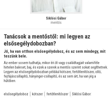
Siklósi Gábor
mentős
Tanácsok a mentőstől: mi legyen az
elsősegélydobozban?
Jó, ha van otthon elsősegélydoboz, és az sem mindegy, mit
teszünk bele.
Az ember sosem tudhatja, mikor éri őt vagy családtagjait valamiféle
hirtelen baleset, baj, és ezek a szerek a mentős szerint sokat segíthetnek.
Legyen az elsősegélydobozban például kötszer, fertőtlenítőszer, olló,
fejfájáscsillapító, hányinger-csillapító, és az sem árt, ha van jég a
hűtőben.
elsősegélydoboz
kötszer
fertőtlenítőszer
Siklósi Gábor