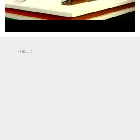
Betöltve
:
Állapot
:
Némítás
0%
0%
kikapcsolva
HIRDETÉS