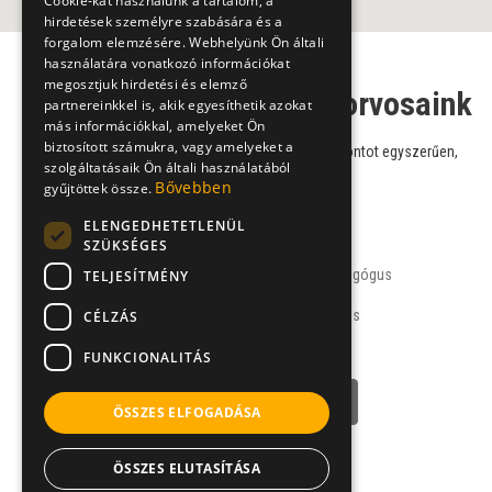
Cookie-kat használunk a tartalom, a
hirdetések személyre szabására és a
forgalom elemzésére. Webhelyünk Ön általi
használatára vonatkozó információkat
megosztjuk hirdetési és elemző
Pszichopedagógus szakorvosaink
partnereinkkel is, akik egyesíthetik azokat
más információkkal, amelyeket Ön
biztosított számukra, vagy amelyeket a
Válasszon szakorvosaink közül, és foglaljon időpontot egyszerűen,
szolgáltatásaik Ön általi használatából
online!
Bővebben
gyűjtöttek össze.
ELENGEDHETETLENÜL
SZÜKSÉGES
Kovács Andrea
védőnő, pszichopedagógus
TELJESÍTMÉNY
Milupa Tanácsadás
CÉLZÁS
,
FUNKCIONALITÁS
NÉVJEGY
ÖSSZES ELFOGADÁSA
ÖSSZES ELUTASÍTÁSA