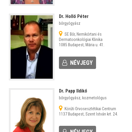
Dr. Holló Péter
bőrgyógyász
SE Bőr, Nemikórtani és
Dermatoonkológiai Klinika
1085 Budapest, Mária u. 41.
NÉVJEGY
Dr. Papp Ildikó
bőrgyógyász, kozmetológus
Körúti Orvosesztétikai Centrum
1137 Budapest, Szent István krt. 24.