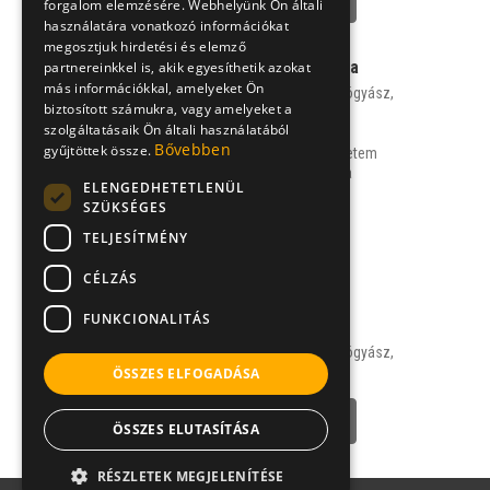
NÉVJEGY
forgalom elemzésére. Webhelyünk Ön általi
használatára vonatkozó információkat
megosztjuk hirdetési és elemző
Dr. Gálffy Gabriella
partnereinkkel is, akik egyesíthetik azokat
más információkkal, amelyeket Ön
allergológus, tüdőgyógyász,
biztosított számukra, vagy amelyeket a
onkológus
szolgáltatásaik Ön általi használatából
Bővebben
gyűjtöttek össze.
Semmelweis Egyetem
Pulmonológiai Klinika
ELENGEDHETETLENÜL
,
SZÜKSÉGES
TELJESÍTMÉNY
NÉVJEGY
CÉLZÁS
FUNKCIONALITÁS
Dr. Tamási Lilla
allergológus, tüdőgyógyász,
onkológus
ÖSSZES ELFOGADÁSA
NÉVJEGY
ÖSSZES ELUTASÍTÁSA
RÉSZLETEK MEGJELENÍTÉSE