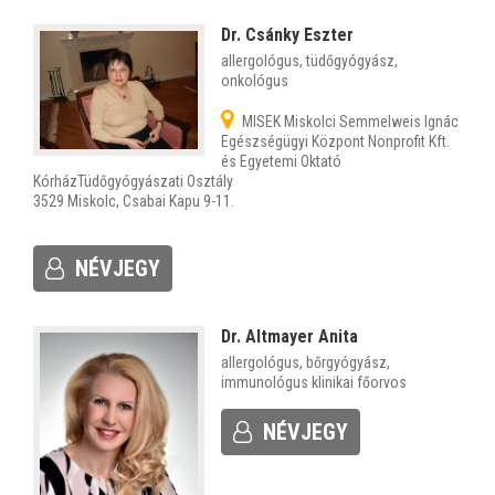
Dr. Csánky Eszter
allergológus, tüdőgyógyász,
onkológus
MISEK Miskolci Semmelweis Ignác
Egészségügyi Központ Nonprofit Kft.
és Egyetemi Oktató
KórházTüdőgyógyászati Osztály
3529 Miskolc, Csabai Kapu 9-11.
NÉVJEGY
Dr. Altmayer Anita
allergológus, bőrgyógyász,
immunológus klinikai főorvos
NÉVJEGY