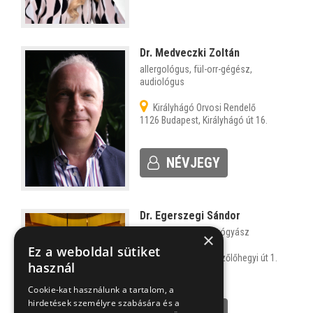
Dr. Medveczki Zoltán
allergológus, fül-orr-gégész,
audiológus
Királyhágó Orvosi Rendelő
1126 Budapest, Királyhágó út 16.
NÉVJEGY
Dr. Egerszegi Sándor
allergológus, tüdőgyógyász
×
Ez a weboldal sütiket
2093 Budajenő, Szőlőhegyi út 1.
használ
,
Cookie-kat használunk a tartalom, a
hirdetések személyre szabására és a