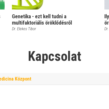
s
Genetika - ezt kell tudni a
Il
multifaktoriális öröklődésről
ö
Dr. Elekes Tibor
Dr.
Kapcsolat
edicina Központ