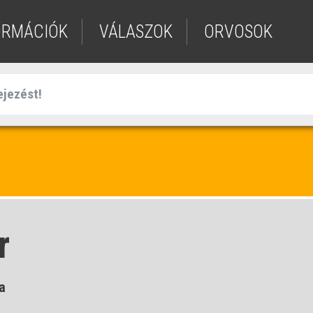
ORMÁCIÓK
VÁLASZOK
ORVOSOK
r
a