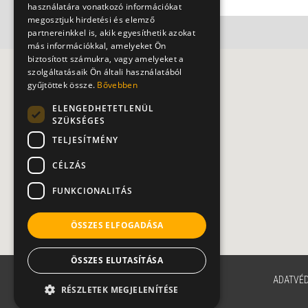
használatára vonatkozó információkat
megosztjuk hirdetési és elemző
partnereinkkel is, akik egyesíthetik azokat
más információkkal, amelyeket Ön
biztosított számukra, vagy amelyeket a
szolgáltatásaik Ön általi használatából
gyűjtöttek össze.
Bővebben
ELENGEDHETETLENÜL
SZÜKSÉGES
TELJESÍTMÉNY
CÉLZÁS
FUNKCIONALITÁS
ÖSSZES ELFOGADÁSA
ÖSSZES ELUTASÍTÁSA
ADATVÉ
RÉSZLETEK MEGJELENÍTÉSE