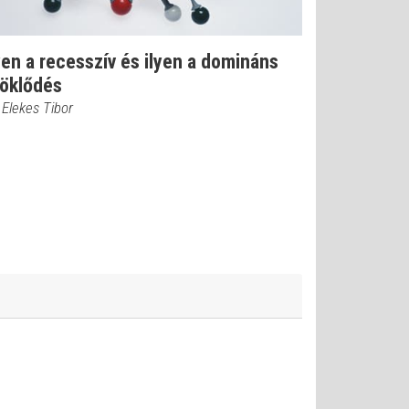
yen a recesszív és ilyen a domináns
röklődés
 Elekes Tibor