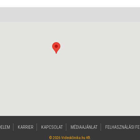
DELEM
KARRIER
KAPCSOLAT
MÉDIAAJÁNLAT
FELHASZNÁLÁSI FE
© 2026 Videoklinika.hu Kft.