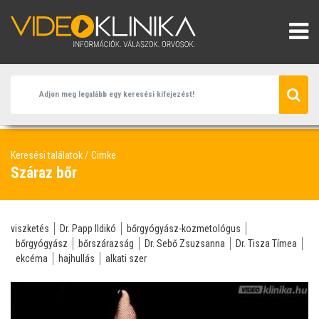
Keresési találatok
Cimke
Száraz bőr
viszketés
Dr. Papp Ildikó
bőrgyógyász-kozmetológus
bőrgyógyász
bőrszárazság
Dr. Sebő Zsuzsanna
Dr. Tisza Tímea
ekcéma
hajhullás
alkati szer