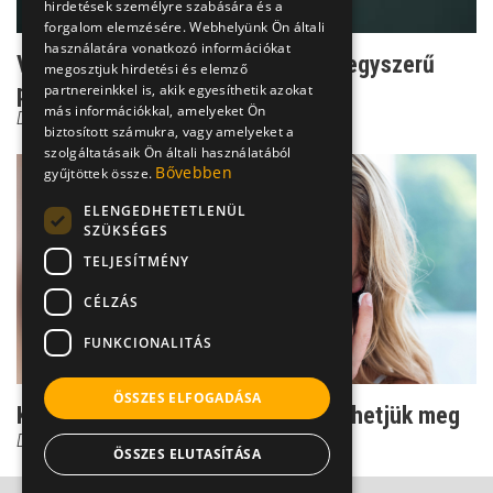
hirdetések személyre szabására és a
forgalom elemzésére. Webhelyünk Ön általi
használatára vonatkozó információkat
Viszketés: komoly betegségek az egyszerű
megosztjuk hirdetési és elemző
panasz mögött
partnereinkkel is, akik egyesíthetik azokat
más információkkal, amelyeket Ön
Dr. Tisza Tímea
biztosított számukra, vagy amelyeket a
szolgáltatásaik Ön általi használatából
Bővebben
gyűjtöttek össze.
ELENGEDHETETLENÜL
SZÜKSÉGES
TELJESÍTMÉNY
CÉLZÁS
FUNKCIONALITÁS
ÖSSZES ELFOGADÁSA
Kisebesedett, száraz bőr - így előzhetjük meg
Dr. Papp Ildikó
ÖSSZES ELUTASÍTÁSA