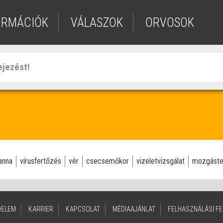
ORMÁCIÓK
VÁLASZOK
ORVOSOK
anna
vírusfertőzés
vér
csecsemőkor
vizeletvizsgálat
mozgáste
DELEM
KARRIER
KAPCSOLAT
MÉDIAAJÁNLAT
FELHASZNÁLÁSI FE