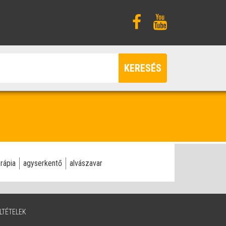
KERESÉS
rápia
agyserkentő
alvászavar
LTÉTELEK