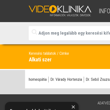
INF
Keresési találatok
Cimke
Alkati szer
homeopátia
Dr. Várady Hortenzia
Dr. Sebő Zsuzs
ADATVÉ
×