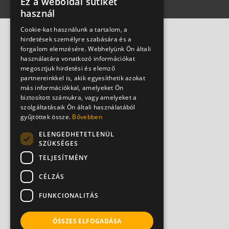
Ez a weboldal sütiket
használ
Cookie-kat használunk a tartalom, a
hirdetések személyre szabására és a
forgalom elemzésére. Webhelyünk Ön általi
használatára vonatkozó információkat
megosztjuk hirdetési és elemző
partnereinkkel is, akik egyesíthetik azokat
más információkkal, amelyeket Ön
biztosított számukra, vagy amelyeket a
szolgáltatásaik Ön általi használatából
gyűjtöttek össze.
Bővebben
ELENGEDHETETLENÜL
SZÜKSÉGES
TELJESÍTMÉNY
CÉLZÁS
FUNKCIONALITÁS
ÖSSZES ELFOGADÁSA