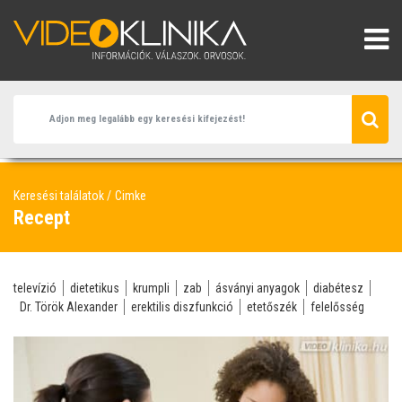
Keresési találatok
Cimke
Recept
televízió
dietetikus
krumpli
zab
ásványi anyagok
diabétesz
Dr. Török Alexander
erektilis diszfunkció
etetőszék
felelősség