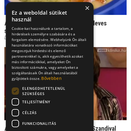
×
Ez a weboldal sütiket
használ
Anya csak egy van! - Brokkoli krémleves
Cookie-kat használunk a tartalom, a
sárgarépa chipsszel
hirdetések személyre szabására és a
Dr. Balogh Katalin
forgalom elemzésére. Webhelyünk Ön általi
használatára vonatkozó információkat
megosztjuk hirdetési és elemző
partnereinkkel is, akik egyesíthetik azokat
más információkkal, amelyeket Ön
biztosított számukra, vagy amelyeket a
szolgáltatásaik Ön általi használatából
Bővebben
gyűjtöttek össze.
ELENGEDHETETLENÜL
SZÜKSÉGES
TELJESÍTMÉNY
CÉLZÁS
FUNKCIONALITÁS
Anya csak egy van! - Répafőzelék Szandival