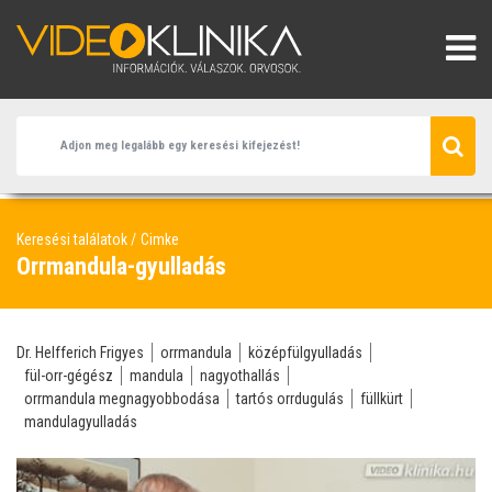
Keresési találatok
Cimke
Orrmandula-gyulladás
Dr. Helfferich Frigyes
orrmandula
középfülgyulladás
fül-orr-gégész
mandula
nagyothallás
orrmandula megnagyobbodása
tartós orrdugulás
füllkürt
mandulagyulladás