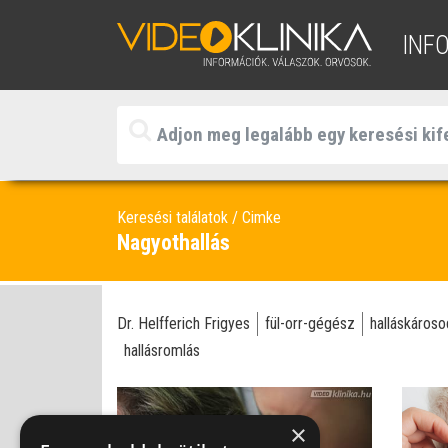
INF
Keresési találatok
Cimke
Nagyothallás
Dr. Helfferich Frigyes
fül-orr-gégész
halláskáros
hallásromlás
×