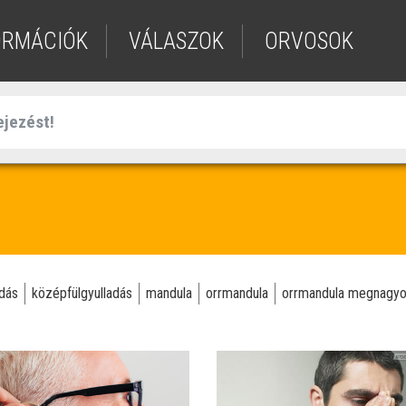
ORMÁCIÓK
VÁLASZOK
ORVOSOK
odás
középfülgyulladás
mandula
orrmandula
orrmandula megnagy