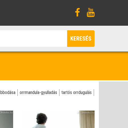
KERESÉS
obbodása
orrmandula-gyulladás
tartós orrdugulás