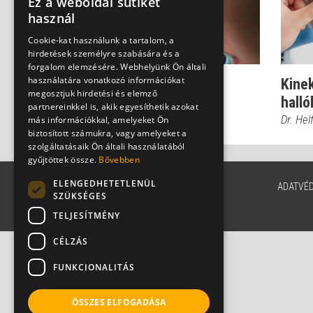
Ez a weboldal sütiket
használ
Cookie-kat használunk a tartalom, a
hirdetések személyre szabására és a
forgalom elemzésére. Webhelyünk Ön általi
használatára vonatkozó információkat
Hogyan mérhető a
Kinek
megosztjuk hirdetési és elemző
halláskárosodás?
halló
partnereinkkel is, akik egyesíthetik azokat
Dr. Helfferich Frigyes
Dr. Hel
más információkkal, amelyeket Ön
biztosított számukra, vagy amelyeket a
szolgáltatásaik Ön általi használatából
gyűjtöttek össze.
Bővebben
ELENGEDHETETLENÜL
ADATVÉ
SZÜKSÉGES
TELJESÍTMÉNY
CÉLZÁS
FUNKCIONALITÁS
ÖSSZES ELFOGADÁSA