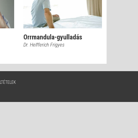
Orrmandula-gyulladás
Dr. Helfferich Frigyes
LTÉTELEK