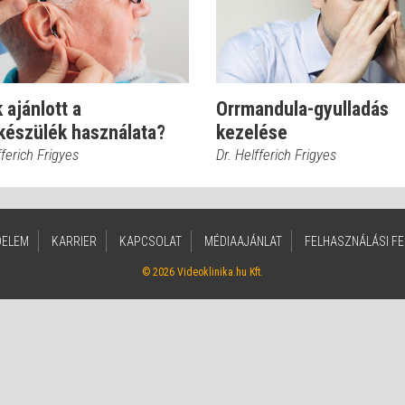
 ajánlott a
Orrmandula-gyulladás
készülék használata?
kezelése
fferich Frigyes
Dr. Helfferich Frigyes
DELEM
KARRIER
KAPCSOLAT
MÉDIAAJÁNLAT
FELHASZNÁLÁSI FE
© 2026 Videoklinika.hu Kft.