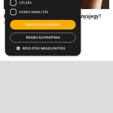
CÉLZÁS
FUNKCIONALITÁS
Kínzó kétely: Mit okozhat a sérült anyajegy?
Dr. Horváth Béla
ÖSSZES ELFOGADÁSA
ÖSSZES ELUTASÍTÁSA
RÉSZLETEK MEGJELENÍTÉSE