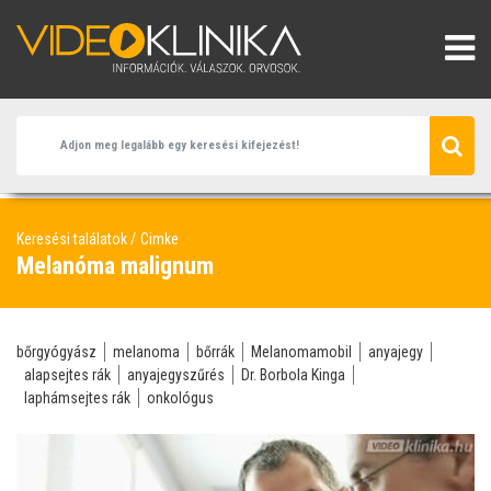
Keresési találatok
Cimke
Melanóma malignum
bőrgyógyász
melanoma
bőrrák
Melanomamobil
anyajegy
alapsejtes rák
anyajegyszűrés
Dr. Borbola Kinga
laphámsejtes rák
onkológus