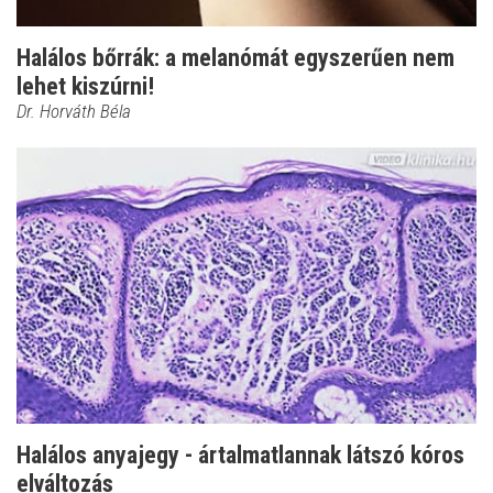
Halálos bőrrák: a melanómát egyszerűen nem
lehet kiszúrni!
Dr. Horváth Béla
Halálos anyajegy - ártalmatlannak látszó kóros
elváltozás