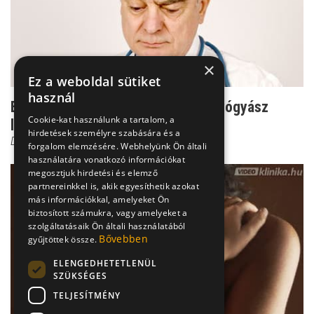
×
Ez a weboldal sütiket
használ
Ezt mondaná Dr. Csernus, ha bőrgyógyász
Cookie-kat használunk a tartalom, a
lenne!
hirdetések személyre szabására és a
Dr. Horváth Béla
forgalom elemzésére. Webhelyünk Ön általi
használatára vonatkozó információkat
megosztjuk hirdetési és elemző
partnereinkkel is, akik egyesíthetik azokat
más információkkal, amelyeket Ön
biztosított számukra, vagy amelyeket a
szolgáltatásaik Ön általi használatából
Bővebben
gyűjtöttek össze.
ELENGEDHETETLENÜL
SZÜKSÉGES
TELJESÍTMÉNY