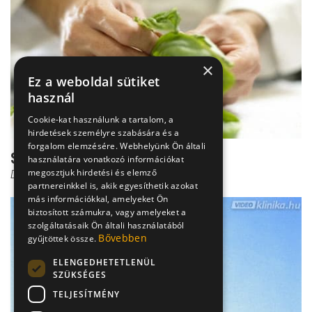
×
Ez a weboldal sütiket
használ
Cookie-kat használunk a tartalom, a
hirdetések személyre szabására és a
forgalom elemzésére. Webhelyünk Ön általi
Sütés-főzés az élet megrontója?
használatára vonatkozó információkat
megosztjuk hirdetési és elemző
Dr. Borbényi Erika
partnereinkkel is, akik egyesíthetik azokat
más információkkal, amelyeket Ön
biztosított számukra, vagy amelyeket a
szolgáltatásaik Ön általi használatából
Bővebben
gyűjtöttek össze.
ELENGEDHETETLENÜL
SZÜKSÉGES
TELJESÍTMÉNY