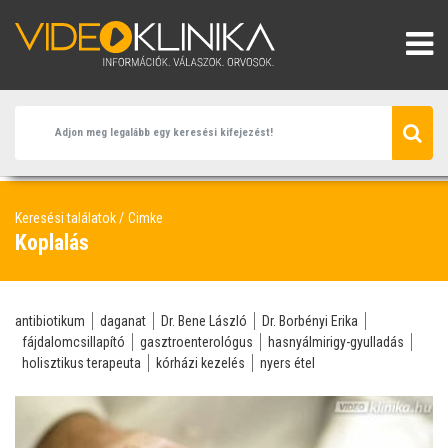
Keresési találatok
Cimke
Koplalás
antibiotikum
daganat
Dr. Bene László
Dr. Borbényi Erika
fájdalomcsillapító
gasztroenterológus
hasnyálmirigy-gyulladás
holisztikus terapeuta
kórházi kezelés
nyers étel