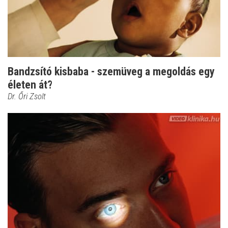
Bandzsító kisbaba - szemüveg a megoldás egy
életen át?
Dr. Őri Zsolt