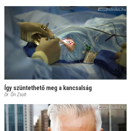
Így szüntethető meg a kancsalság
Dr. Őri Zsolt