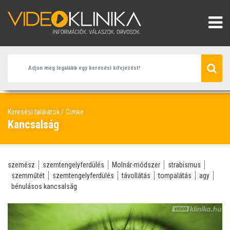
Keresési találatok
Cimke
Kancsalság
szemész
szemtengelyferdülés
Molnár-módszer
strabismus
szemműtét
szemtengelyferdülés
távollátás
tompalátás
agy
bénulásos kancsalság