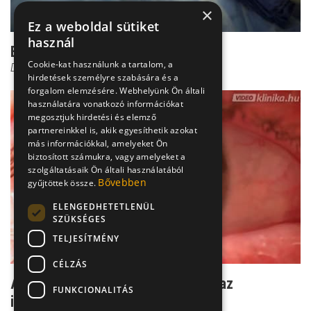
×
Ez a weboldal sütiket
használ
Ez a kifelé kancsalítás hátránya
Cookie-kat használunk a tartalom, a
Dr. Őri Zsolt
hirdetések személyre szabására és a
forgalom elemzésére. Webhelyünk Ön általi
használatára vonatkozó információkat
megosztjuk hirdetési és elemző
partnereinkkel is, akik egyesíthetik azokat
más információkkal, amelyeket Ön
biztosított számukra, vagy amelyeket a
szolgáltatásaik Ön általi használatából
Bővebben
gyűjtöttek össze.
ELENGEDHETETLENÜL
SZÜKSÉGES
TELJESÍTMÉNY
CÉLZÁS
A kancsalság okai - a távollátástól az
FUNKCIONALITÁS
izombénulásig