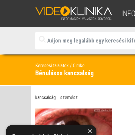
INF
Keresési találatok
Cimke
Bénulásos kancsalság
kancsalság
szemész
×