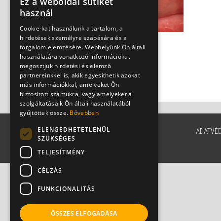
Ez a weboldal sütiket
használ
Cookie-kat használunk a tartalom, a
hirdetések személyre szabására és a
A kancsalság okai - a
forgalom elemzésére. Webhelyünk Ön általi
használatára vonatkozó információkat
távollátástól az
megosztjuk hirdetési és elemző
izombénulásig
partnereinkkel is, akik egyesíthetik azokat
Dr. Őri Zsolt
más információkkal, amelyeket Ön
biztosított számukra, vagy amelyeket a
szolgáltatásaik Ön általi használatából
gyűjtöttek össze.
Bővebben
ELENGEDHETETLENÜL
ADATVÉ
SZÜKSÉGES
TELJESÍTMÉNY
CÉLZÁS
FUNKCIONALITÁS
ÖSSZES ELFOGADÁSA