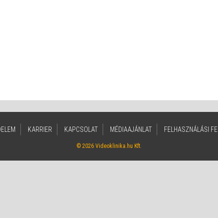
DELEM
KARRIER
KAPCSOLAT
MÉDIAAJÁNLAT
FELHASZNÁLÁSI FE
© 2026 Videoklinika.hu Kft.