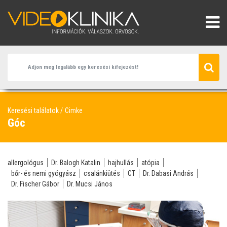
Keresési találatok
Cimke
Góc
allergológus
Dr. Balogh Katalin
hajhullás
atópia
bőr- és nemi gyógyász
csalánkiütés
CT
Dr. Dabasi András
Dr. Fischer Gábor
Dr. Mucsi János