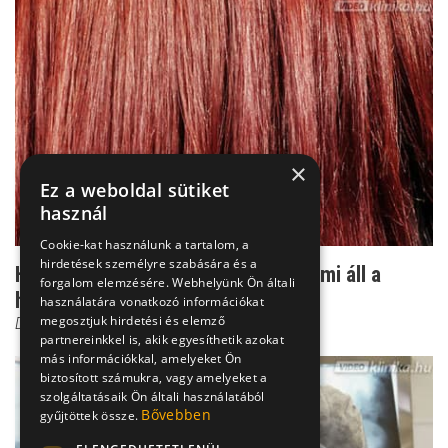
×
Ez a weboldal sütiket
használ
Cookie-kat használunk a tartalom, a
hirdetések személyre szabására és a
Hajhullás fiatalon: így deríthető ki, mi áll a
forgalom elemzésére. Webhelyünk Ön általi
háttérben
használatára vonatkozó információkat
megosztjuk hirdetési és elemző
Dr. Tisza Tímea
partnereinkkel is, akik egyesíthetik azokat
más információkkal, amelyeket Ön
biztosított számukra, vagy amelyeket a
szolgáltatásaik Ön általi használatából
Bővebben
gyűjtöttek össze.