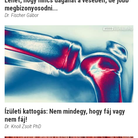
Lehet, hogy nincs daganat a vesében, de jobb
megbizonyosodni...
Dr. Fischer Gábor
Ízületi kattogás: Nem mindegy, hogy fáj vagy
nem fáj!
Dr. Knoll Zsolt PhD