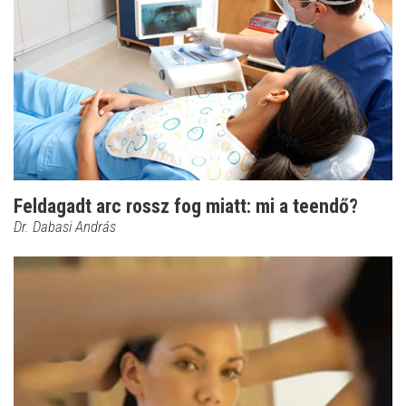
Feldagadt arc rossz fog miatt: mi a teendő?
Dr. Dabasi András