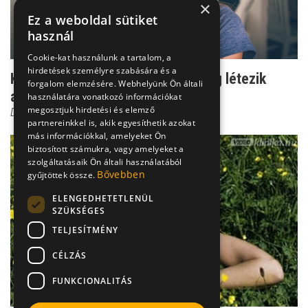
×
Ez a weboldal sütiket
használ
Cookie-kat használunk a tartalom, a
hirdetések személyre szabására és a
Kérdés az allergológushoz: tényleg létezik
forgalom elemzésére. Webhelyünk Ön általi
anyósallergia?
használatára vonatkozó információkat
megosztjuk hirdetési és elemző
Dr. Balogh Katalin
partnereinkkel is, akik egyesíthetik azokat
más információkkal, amelyeket Ön
biztosított számukra, vagy amelyeket a
szolgáltatásaik Ön általi használatából
Bővebben
gyűjtöttek össze.
ELENGEDHETETLENÜL
SZÜKSÉGES
TELJESÍTMÉNY
CÉLZÁS
FUNKCIONALITÁS