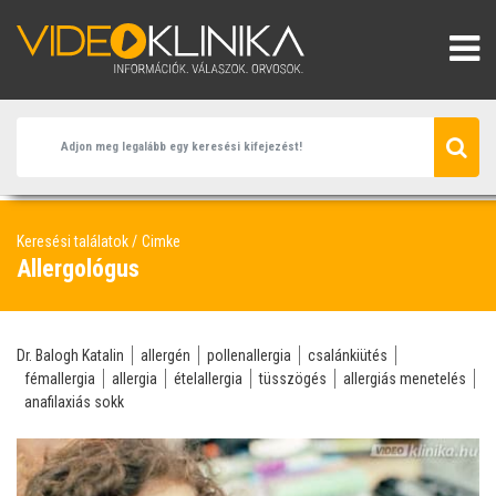
Keresési találatok
Cimke
Allergológus
Dr. Balogh Katalin
allergén
pollenallergia
csalánkiütés
fémallergia
allergia
ételallergia
tüsszögés
allergiás menetelés
anafilaxiás sokk