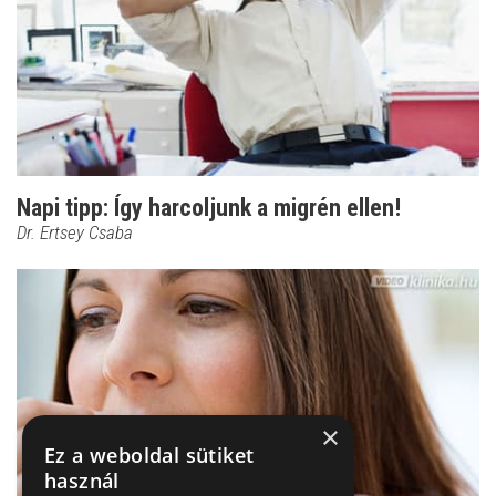
Napi tipp: Így harcoljunk a migrén ellen!
Dr. Ertsey Csaba
×
Ez a weboldal sütiket
használ