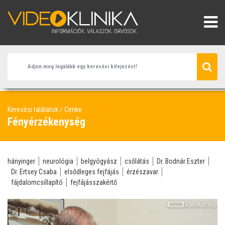
Keresési találatok
Cimke
Fényérzékenység
hányinger
neurológia
belgyógyász
csőlátás
Dr. Bodnár Eszter
Dr. Ertsey Csaba
elsődleges fejfájás
érzészavar
fájdalomcsillapító
fejfájásszakértő