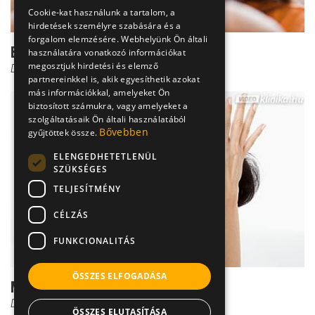
Cookie-kat használunk a tartalom, a
hirdetések személyre szabására és a
forgalom elemzésére. Webhelyünk Ön általi
Biztos módszerek a migrén ellen
használatára vonatkozó információkat
megosztjuk hirdetési és elemző
Dr. Bodnár Eszter
partnereinkkel is, akik egyesíthetik azokat
más információkkal, amelyeket Ön
biztosított számukra, vagy amelyeket a
szolgáltatásaik Ön általi használatából
Bővebben
gyűjtöttek össze.
ELENGEDHETETLENÜL
SZÜKSÉGES
TELJESÍTMÉNY
CÉLZÁS
FUNKCIONALITÁS
ÖSSZES ELFOGADÁSA
Migréngyógyítás: a 22-es csapdája
Dr. Bodnár Eszter
ÖSSZES ELUTASÍTÁSA