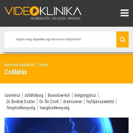
Keresési találatok
Cimke
Csőlátás
szemész
zöldhályog
Basedow-kór
belgyógyász
Dr. Bodnár Eszter
Dr. Őri Zsolt
érzészavar
fejfájásszakértő
fényérzékenység
hangérzékenység