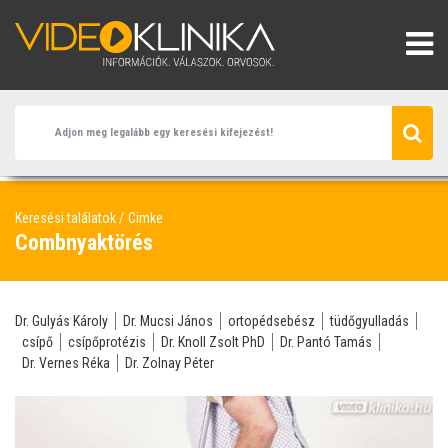
Keresési találatok
Cimke
Combnyaktörés
Dr. Gulyás Károly
Dr. Mucsi János
ortopédsebész
tüdőgyulladás
csípő
csípőprotézis
Dr. Knoll Zsolt PhD
Dr. Pantó Tamás
Dr. Vernes Réka
Dr. Zolnay Péter