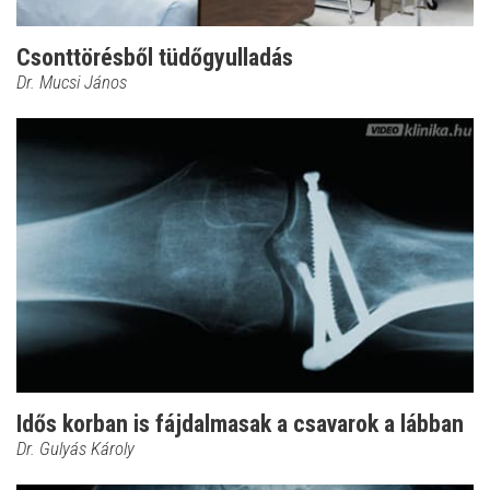
Csonttörésből tüdőgyulladás
Dr. Mucsi János
Idős korban is fájdalmasak a csavarok a lábban
Dr. Gulyás Károly