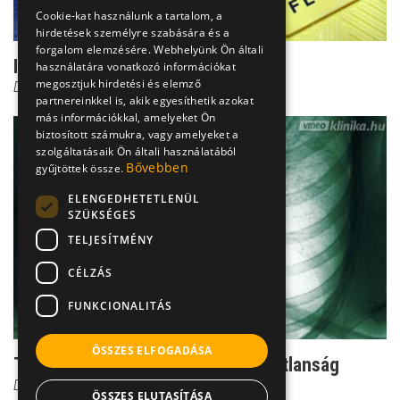
Cookie-kat használunk a tartalom, a
hirdetések személyre szabására és a
forgalom elemzésére. Webhelyünk Ön általi
Ilyen a combnyaktörés
használatára vonatkozó információkat
megosztjuk hirdetési és elemző
Dr. Gulyás Károly
partnereinkkel is, akik egyesíthetik azokat
más információkkal, amelyeket Ön
biztosított számukra, vagy amelyeket a
szolgáltatásaik Ön általi használatából
Bővebben
gyűjtöttek össze.
ELENGEDHETETLENÜL
SZÜKSÉGES
TELJESÍTMÉNY
CÉLZÁS
FUNKCIONALITÁS
ÖSSZES ELFOGADÁSA
Tüdőgyulladás - a halálos mozdulatlanság
Dr. Mucsi János
ÖSSZES ELUTASÍTÁSA