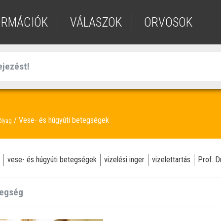
ORMÁCIÓK
VÁLASZOK
ORVOSOK
Vese- és húgyúti betegségek
ólyag
vese- és húgyúti betegségek
vizelési inger
vizelettartás
Prof. D