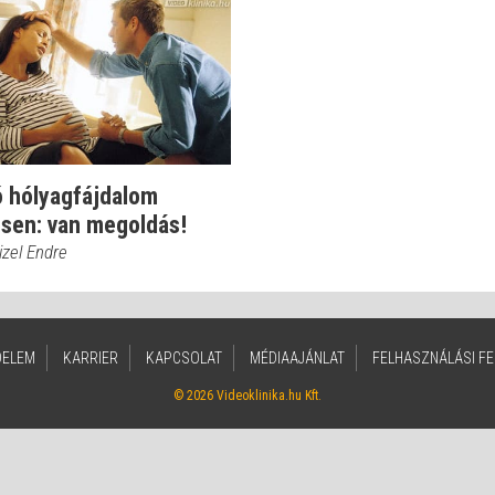
ó hólyagfájdalom
esen: van megoldás!
izel Endre
DELEM
KARRIER
KAPCSOLAT
MÉDIAAJÁNLAT
FELHASZNÁLÁSI FE
© 2026 Videoklinika.hu Kft.