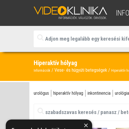
INF
Hiperaktív hólyag
Vese- és húgyúti betegségek
Információk
Hiperaktív h
urológus
hiperaktív hólyag
inkontinencia
urológia
×