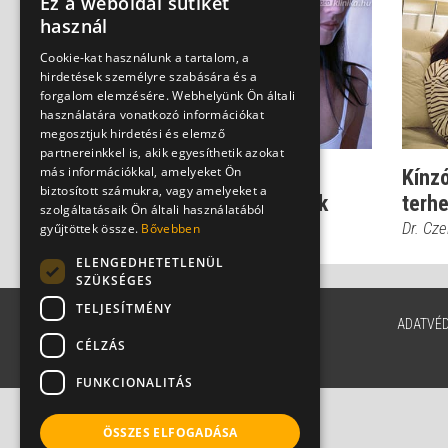
Ez a weboldal sütiket
használ
Cookie-kat használunk a tartalom, a
hirdetések személyre szabására és a
forgalom elemzésére. Webhelyünk Ön általi
használatára vonatkozó információkat
megosztjuk hirdetési és elemző
partnereinkkel is, akik egyesíthetik azokat
más információkkal, amelyeket Ön
Felfázás szex után -
Kínz
biztosított számukra, vagy amelyeket a
gyakoribb, mint hinnénk
terh
szolgáltatásaik Ön általi használatából
Dr. Fischer Gábor
Dr. Cze
gyűjtöttek össze.
Bővebben
ELENGEDHETETLENÜL
SZÜKSÉGES
TELJESÍTMÉNY
ADATVÉ
CÉLZÁS
FUNKCIONALITÁS
ÖSSZES ELFOGADÁSA