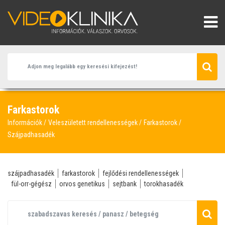
Farkastorok
Információk
Veleszületett rendellenességek
Farkastorok
Szájpadhasadék
szájpadhasadék
farkastorok
fejlődési rendellenességek
fül-orr-gégész
orvos genetikus
sejtbank
torokhasadék