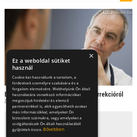
×
Ez a weboldal sütiket
használ
Cookie-kat használunk a tartalom, a
hirdetések személyre szabására és a
forgalom elemzésére. Webhelyünk Ön általi
Ezt kell tudni a szájpadhasadék-korrekcióról
használatára vonatkozó információkat
megosztjuk hirdetési és elemző
Dr. Helfferich Frigyes
partnereinkkel is, akik egyesíthetik azokat
más információkkal, amelyeket Ön
biztosított számukra, vagy amelyeket a
szolgáltatásaik Ön általi használatából
Bővebben
gyűjtöttek össze.