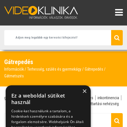
Gátrepedés
Információk
Terhesség, szülés és gyermekágy
Gátrepedés
Gátmetszés
×
Ez a weboldal sütiket
gátrepedés
nőgyógyász
baba-mama
gátmetszés
inkontinencia
használ
méhsüllyedés
urológus
végbél
vérzés
vizelettartási nehézség
Cookie-kat használunk a tartalom, a
hirdetések személyre szabására és a
forgalom elemzésére. Webhelyünk Ön általi