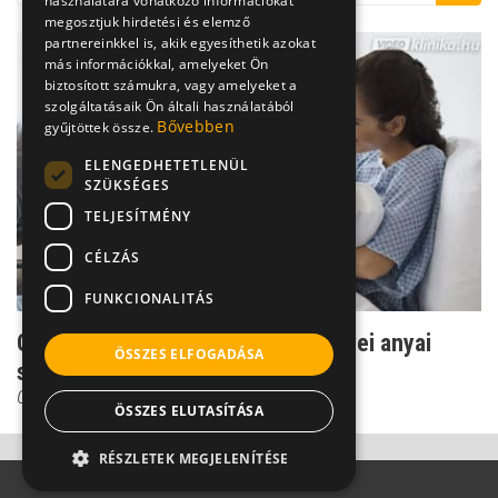
használatára vonatkozó információkat
megosztjuk hirdetési és elemző
partnereinkkel is, akik egyesíthetik azokat
más információkkal, amelyeket Ön
biztosított számukra, vagy amelyeket a
szolgáltatásaik Ön általi használatából
Bővebben
gyűjtöttek össze.
ELENGEDHETETLENÜL
SZÜKSÉGES
TELJESÍTMÉNY
CÉLZÁS
FUNKCIONALITÁS
Gombos Edina: a gátmetszés előnyei anyai
ÖSSZES ELFOGADÁSA
szempontból
Gombos Edina
ÖSSZES ELUTASÍTÁSA
RÉSZLETEK MEGJELENÍTÉSE