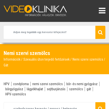
Nemi szervi szemölcs
Információk
Szexuális úton terjedő fertőzések
Nemi szervi szemölcs
Gát
HPV
condyloma
nemi szervi szemölcs
bőr- és nemi gyógyász
bőrgyógyász
lágyékhajlat
sejtburjánzás
szemölcs
gát
HPV-szemölcs