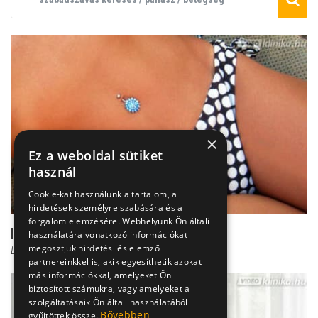
×
Ez a weboldal sütiket
használ
Cookie-kat használunk a tartalom, a
hirdetések személyre szabására és a
forgalom elemzésére. Webhelyünk Ön általi
Intim vírus - ciki, ha felbukkan
használatára vonatkozó információkat
megosztjuk hirdetési és elemző
Dr. Tisza Tímea
partnereinkkel is, akik egyesíthetik azokat
más információkkal, amelyeket Ön
biztosított számukra, vagy amelyeket a
szolgáltatásaik Ön általi használatából
Bővebben
gyűjtöttek össze.