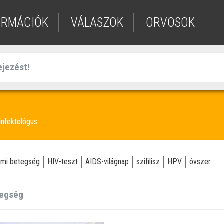
ORMÁCIÓK
VÁLASZOK
ORVOSOK
Infektológus
emi betegség
HIV-teszt
AIDS-világnap
szifilisz
HPV
óvszer