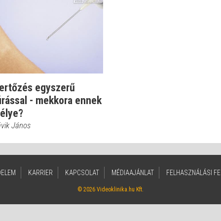
fertőzés egyszerű
úrással - mekkora ennek
sélye?
ávik János
DELEM
KARRIER
KAPCSOLAT
MÉDIAAJÁNLAT
FELHASZNÁLÁSI FE
© 2026 Videoklinika.hu Kft.