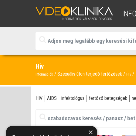
INF
Hiv
Szexuális úton terjedő fertőzések
Információk
Hiv
HIV
AIDS
infektológus
fertőző betegségek
n
×