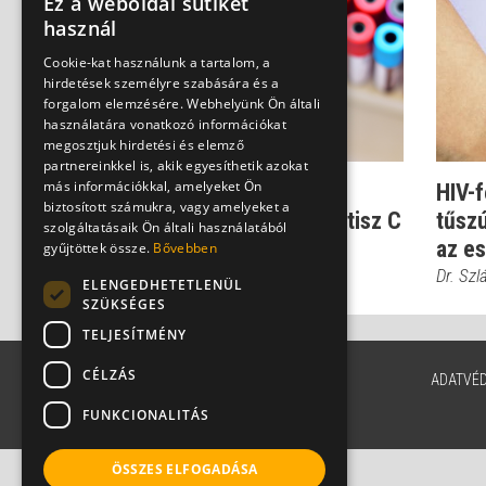
Ez a weboldal sütiket
használ
Cookie-kat használunk a tartalom, a
hirdetések személyre szabására és a
forgalom elemzésére. Webhelyünk Ön általi
használatára vonatkozó információkat
megosztjuk hirdetési és elemző
partnereinkkel is, akik egyesíthetik azokat
más információkkal, amelyeket Ön
Nálunk így terjed a
HIV-
biztosított számukra, vagy amelyeket a
leggyakrabban a hepatitisz C
tűsz
szolgáltatásaik Ön általi használatából
az e
Dr. Szlávik János
gyűjtöttek össze.
Bővebben
Dr. Szl
ELENGEDHETETLENÜL
SZÜKSÉGES
TELJESÍTMÉNY
CÉLZÁS
ADATVÉ
FUNKCIONALITÁS
ÖSSZES ELFOGADÁSA