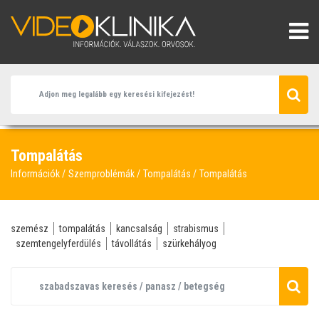
Tompalátás
Információk
Szemproblémák
Tompalátás
Tompalátás
szemész
tompalátás
kancsalság
strabismus
szemtengelyferdülés
távollátás
szürkehályog