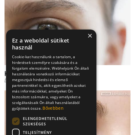
×
Ez a weboldal sütiket
használ
Cookie-kat használunk a tartalom, a
hirdetések személyre szabására és a
forgalom elemzésére. Webhelyünk Ön általi
Kancsalság kezelése
használatára vonatkozó információkat
megosztjuk hirdetési és elemző
Dr. Őri Zsolt
partnereinkkel is, akik egyesíthetik azokat
más információkkal, amelyeket Ön
biztosított számukra, vagy amelyeket a
szolgáltatásaik Ön általi használatából
Bővebben
gyűjtöttek össze.
ELENGEDHETETLENÜL
SZÜKSÉGES
TELJESÍTMÉNY