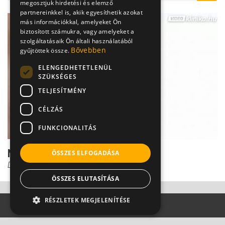
megosztjuk hirdetési és elemző
partnereinkkel is, akik egyesíthetik azokat
más információkkal, amelyeket Ön
biztosított számukra, vagy amelyeket a
szolgáltatásaik Ön általi használatából
Bővebben
gyűjtöttek össze.
ELENGEDHETETLENÜL
SZÜKSÉGES
TELJESÍTMÉNY
CÉLZÁS
FUNKCIONALITÁS
Nyitott zugú zöldhályog
ÖSSZES ELFOGADÁSA
Dr. Őri Zsolt
ÖSSZES ELUTASÍTÁSA
RÉSZLETEK MEGJELENÍTÉSE