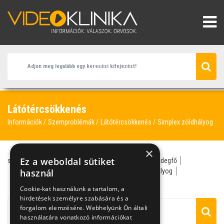
Látótércsökkenés
Információk
Szemproblémák
Látótércsökkenés
Simplex zöldhályog
×
Ez a weboldal sütiket
szemész
glaukóma
központi idegrendszer
látóidegfő
látótércsökkenés
használ
neurológia
nyitott zugú zöldhályog
simplex zöldhályog
zöldhályog
Cookie-kat használunk a tartalom, a
hirdetések személyre szabására és a
forgalom elemzésére. Webhelyünk Ön általi
használatára vonatkozó információkat