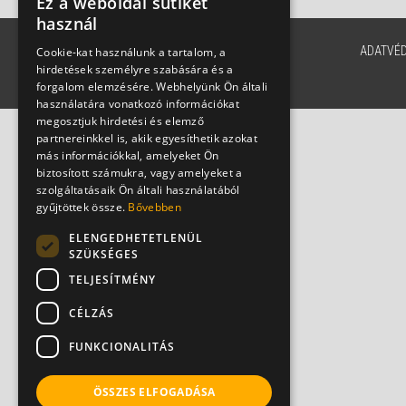
Ez a weboldal sütiket
használ
ADATVÉ
Cookie-kat használunk a tartalom, a
hirdetések személyre szabására és a
forgalom elemzésére. Webhelyünk Ön általi
használatára vonatkozó információkat
megosztjuk hirdetési és elemző
partnereinkkel is, akik egyesíthetik azokat
más információkkal, amelyeket Ön
biztosított számukra, vagy amelyeket a
szolgáltatásaik Ön általi használatából
gyűjtöttek össze.
Bővebben
ELENGEDHETETLENÜL
SZÜKSÉGES
TELJESÍTMÉNY
CÉLZÁS
FUNKCIONALITÁS
ÖSSZES ELFOGADÁSA