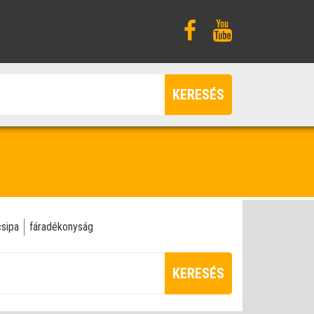
KERESÉS
csipa
fáradékonyság
KERESÉS