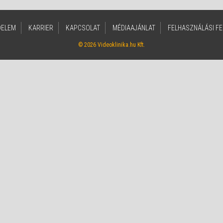
DELEM
KARRIER
KAPCSOLAT
MÉDIAAJÁNLAT
FELHASZNÁLÁSI FE
© 2026 Videoklinika.hu Kft.