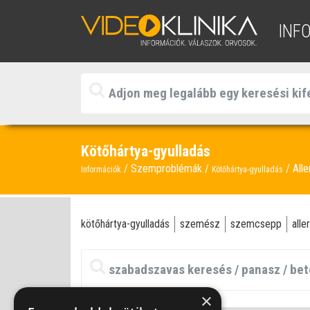
INF
Kötőhártya-gyulladás
Szemproblémák
Alle
Információk
Kötőhártya-gyulladás
kötőhártya-gyulladás
szemész
szemcsepp
alle
×