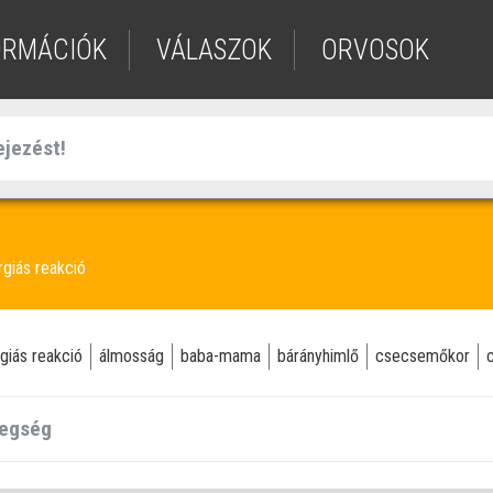
ORMÁCIÓK
VÁLASZOK
ORVOSOK
rgiás reakció
rgiás reakció
álmosság
baba-mama
bárányhimlő
csecsemőkor