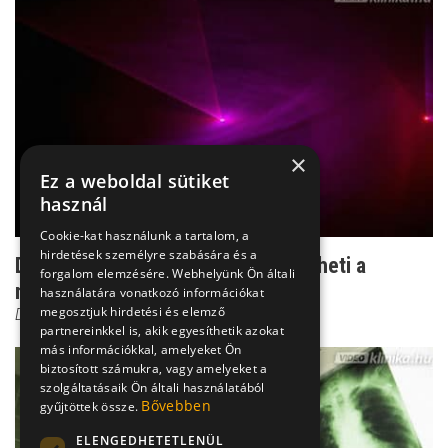
×
Ez a weboldal sütiket
használ
Cookie-kat használunk a tartalom, a
hirdetések személyre szabására és a
Dr. Czeizel: Ennyi sugárterhelés érheti a
forgalom elemzésére. Webhelyünk Ön általi
magzatot
használatára vonatkozó információkat
megosztjuk hirdetési és elemző
Dr. Czeizel Endre
partnereinkkel is, akik egyesíthetik azokat
más információkkal, amelyeket Ön
biztosított számukra, vagy amelyeket a
szolgáltatásaik Ön általi használatából
Bővebben
gyűjtöttek össze.
ELENGEDHETETLENÜL