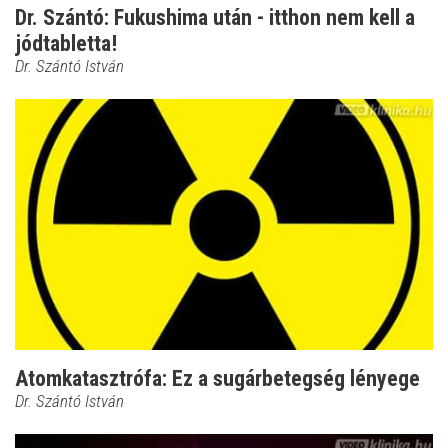
Dr. Szántó: Fukushima után - itthon nem kell a
jódtabletta!
Dr. Szántó István
Atomkatasztrófa: Ez a sugárbetegség lényege
Dr. Szántó István