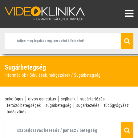
Sugárbetegség
Információk
Sérülések, mérgezések
Sugárbetegség
onkológus
orvos genetikus
sejtbank
sugárfertőzés
fertőző betegségek
sugárbetegség
sugárkezelés
tüdőgyógyász
tüdőszűrés