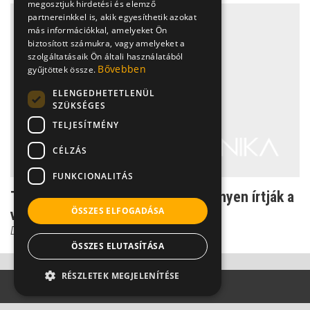
megosztjuk hirdetési és elemző
partnereinkkel is, akik egyesíthetik azokat
más információkkal, amelyeket Ön
biztosított számukra, vagy amelyeket a
szolgáltatásaik Ön általi használatából
Bővebben
gyűjtöttek össze.
ELENGEDHETETLENÜL
SZÜKSÉGES
TELJESÍTMÉNY
CÉLZÁS
FUNKCIONALITÁS
Támadás a szúnyogok ellen: Keményen írtják a
ÖSSZES ELFOGADÁSA
vérszívókat a D...
Dr. Bókay János
ÖSSZES ELUTASÍTÁSA
RÉSZLETEK MEGJELENÍTÉSE