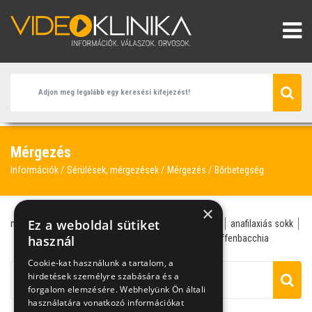
Mérgezés
Információk
Sérülések, mérgezések
Mérgezés
Bőrbetegség
×
Ez a weboldal sütiket
mérgezés
gomba
allergiás roham
allergológus
anafilaxiás sokk
árvíz
használ
bélférgesség
bénulás
bőrbetegség
dieffenbacchia
Cookie-kat használunk a tartalom, a
hirdetések személyre szabására és a
forgalom elemzésére. Webhelyünk Ön általi
használatára vonatkozó információkat