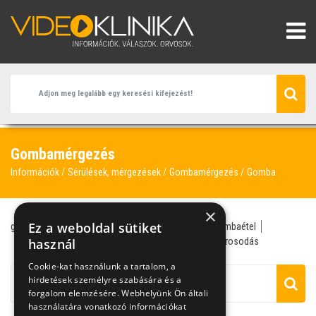
Gombamérgezés
Információk
Sérülések, mérgezések
Gombamérgezés
Gomba
×
Ez a weboldal sütiket
gombamérgezés
cachexia
galóca
gomba
gombaétel
Győrfi Pál
használ
hánytatás
hasmenés
kolera
májkárosodás
Cookie-kat használunk a tartalom, a
hirdetések személyre szabására és a
forgalom elemzésére. Webhelyünk Ön általi
használatára vonatkozó információkat