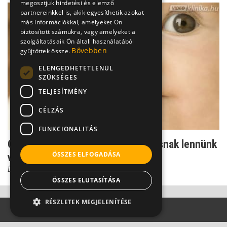
megosztjuk hirdetési és elemző
partnereinkkel is, akik egyesíthetik azokat
más információkkal, amelyeket Ön
biztosított számukra, vagy amelyeket a
szolgáltatásaik Ön általi használatából
Bővebben
gyűjtöttek össze.
ELENGEDHETETLENÜL
SZÜKSÉGES
TELJESÍTMÉNY
CÉLZÁS
FUNKCIONALITÁS
Gomba: nem csak akkor kell óvatosnak lennünk
ÖSSZES ELFOGADÁSA
vele, ha mérges
Dr. Zacher Gábor
ÖSSZES ELUTASÍTÁSA
RÉSZLETEK MEGJELENÍTÉSE