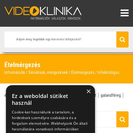
Ételmérgezés
Információk
Sérülések, mérgezések
Ételmérgezés
Infektológus
×
Ez a weboldal sütiket
ételmérgezés
ételfertőzés
bélférgesség
fagylalt
galandféreg
hasmenés
használ
infektológus
utazás
védőoltás
Cookie-kat használunk a tartalom, a
hirdetések személyre szabására és a
forgalom elemzésére. Webhelyünk Ön általi
használatára vonatkozó információkat