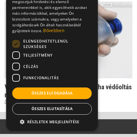
megosztjuk hirdetési és elemző
partnereinkkel is, akik egyesíthetik azokat
más információkkal, amelyeket Ön
biztosított számukra, vagy amelyeket a
szolgáltatásaik Ön általi használatából
Bővebben
gyűjtöttek össze.
ELENGEDHETETLENÜL
SZÜKSÉGES
TELJESÍTMÉNY
CÉLZÁS
FUNKCIONALITÁS
Világutazók veszélyben: baj lehet, ha védőoltás
ÖSSZES ELFOGADÁSA
nélkül utazu...
Dr. Szlávik János
ÖSSZES ELUTASÍTÁSA
RÉSZLETEK MEGJELENÍTÉSE