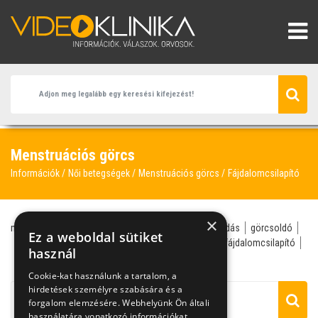
Menstruációs görcs
Információk
Női betegségek
Menstruációs görcs
Fájdalomcsilapító
×
menstruációs görcs
gasztroenterológus
görcsoldás
görcsoldó
Ez a weboldal sütiket
hasfájás
IBS
epekő
fájdalmas menstruáció
fájdalomcsilapító
használ
gyulladáscsökkentő
Cookie-kat használunk a tartalom, a
hirdetések személyre szabására és a
forgalom elemzésére. Webhelyünk Ön általi
használatára vonatkozó információkat