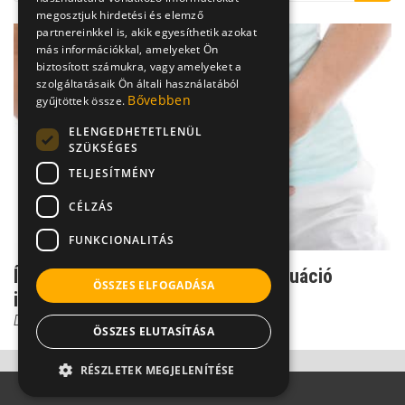
megosztjuk hirdetési és elemző
partnereinkkel is, akik egyesíthetik azokat
más információkkal, amelyeket Ön
biztosított számukra, vagy amelyeket a
szolgáltatásaik Ön általi használatából
Bővebben
gyűjtöttek össze.
ELENGEDHETETLENÜL
SZÜKSÉGES
TELJESÍTMÉNY
CÉLZÁS
FUNKCIONALITÁS
Így tehető elviselhetőbbé a menstruáció
ÖSSZES ELFOGADÁSA
időszaka
Dr. Oláh Ilona
ÖSSZES ELUTASÍTÁSA
RÉSZLETEK MEGJELENÍTÉSE