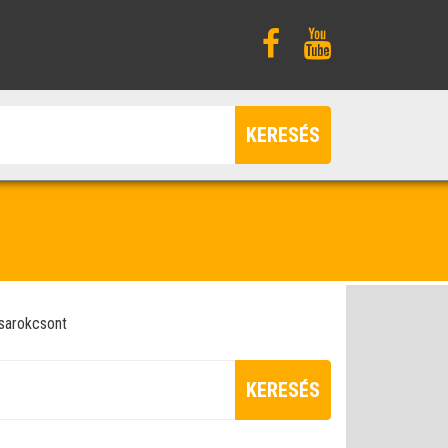
KERESÉS
sarokcsont
KERESÉS