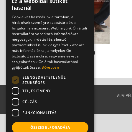
Ez a weboldal sütiket
használ
Cookie-kat használunk a tartalom, a
hirdetések személyre szabására és a
forgalom elemzésére. Webhelyünk Ön általi
használatára vonatkozó információkat
megosztjuk hirdetési és elemző
partnereinkkel is, akik egyesíthetik azokat
más információkkal, amelyeket Ön
Fájdalmas sarkantyú - a
biztosított számukra, vagy amelyeket a
kóros mészlerakódás
szolgáltatásaik Ön általi használatából
Dr. Szabó-Kocsis Krisztina
gyűjtöttek össze.
Bővebben
ELENGEDHETETLENÜL
SZÜKSÉGES
TELJESÍTMÉNY
ADATVÉ
CÉLZÁS
FUNKCIONALITÁS
ÖSSZES ELFOGADÁSA