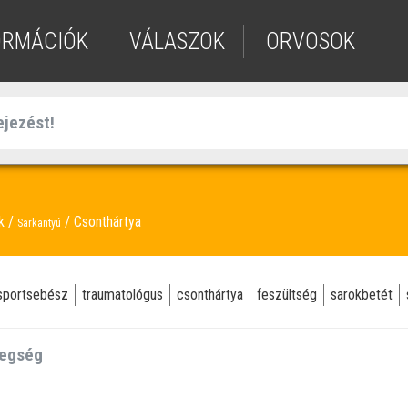
ORMÁCIÓK
VÁLASZOK
ORVOSOK
ek
Csonthártya
Sarkantyú
sportsebész
traumatológus
csonthártya
feszültség
sarokbetét