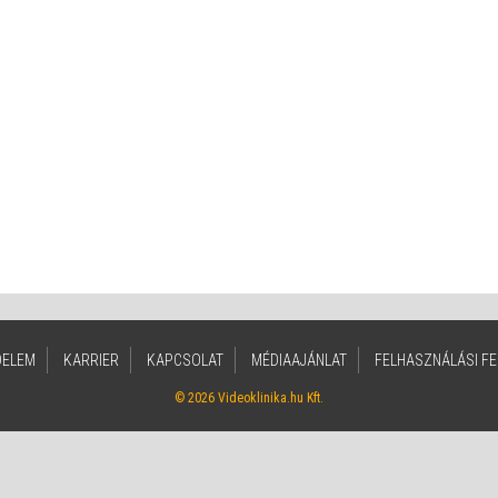
DELEM
KARRIER
KAPCSOLAT
MÉDIAAJÁNLAT
FELHASZNÁLÁSI FE
© 2026 Videoklinika.hu Kft.