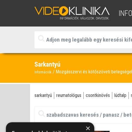
INF
Sarkantyú
Mozgásszervi és kötőszöveti betegség
Információk
sarkantyú
reumatológus
csontkinövés
lúdtalp
×