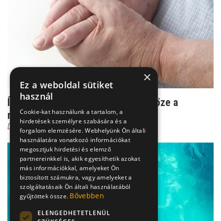
×
Ez a weboldal sütiket
használ
Ízületi gyulladás: sokszor semmi köze a
Cookie-kat használunk a tartalom, a
reumához
hirdetések személyre szabására és a
Dr. Boross György
forgalom elemzésére. Webhelyünk Ön általi
használatára vonatkozó információkat
megosztjuk hirdetési és elemző
partnereinkkel is, akik egyesíthetik azokat
más információkkal, amelyeket Ön
biztosított számukra, vagy amelyeket a
szolgáltatásaik Ön általi használatából
Bővebben
gyűjtöttek össze.
ELENGEDHETETLENÜL