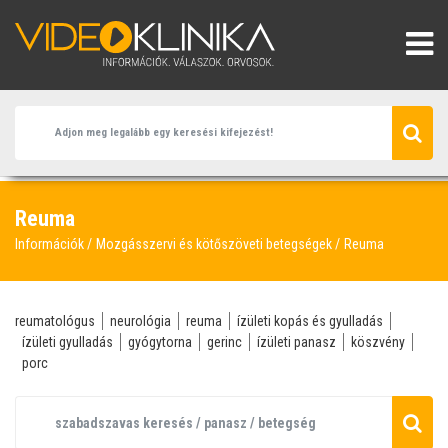
Reuma
Információk
Mozgásszervi és kötőszöveti betegségek
Reuma
reumatológus
neurológia
reuma
ízületi kopás és gyulladás
ízületi gyulladás
gyógytorna
gerinc
ízületi panasz
köszvény
porc