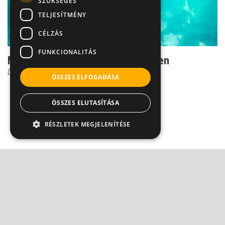
SZÜKSÉGES
TELJESÍTMÉNY
CÉLZÁS
FUNKCIONALITÁS
Mozgással az ízületi problémák ellen
Dr. Boross György
ÖSSZES ELFOGADÁSA
ÖSSZES ELUTASÍTÁSA
RÉSZLETEK MEGJELENÍTÉSE