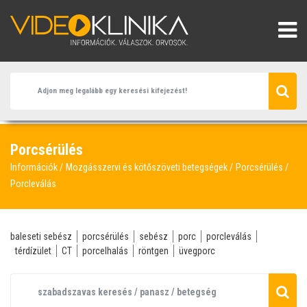
Porcsérülés
Információk
Mozgásszervi és kötőszöveti betegségek
Porcsérülés
Porcleválás
baleseti sebész
porcsérülés
sebész
porc
porcleválás
térdízület
CT
porcelhalás
röntgen
üvegporc