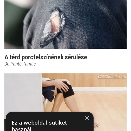
A térd porcfelszínének sérülése
Dr. Pantó Tamás
×
Ez a weboldal sütiket
használ