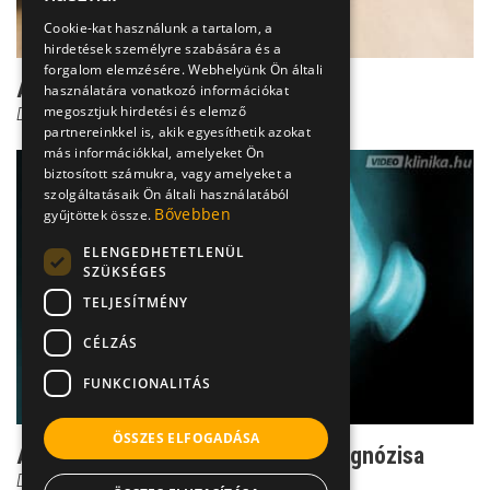
Cookie-kat használunk a tartalom, a
hirdetések személyre szabására és a
forgalom elemzésére. Webhelyünk Ön általi
A porcfelszín-sérülés kezelése
használatára vonatkozó információkat
megosztjuk hirdetési és elemző
Dr. Pantó Tamás
partnereinkkel is, akik egyesíthetik azokat
más információkkal, amelyeket Ön
biztosított számukra, vagy amelyeket a
szolgáltatásaik Ön általi használatából
Bővebben
gyűjtöttek össze.
ELENGEDHETETLENÜL
SZÜKSÉGES
TELJESÍTMÉNY
CÉLZÁS
FUNKCIONALITÁS
ÖSSZES ELFOGADÁSA
A térd porcfelszín-sérülésének diagnózisa
Dr. Pantó Tamás