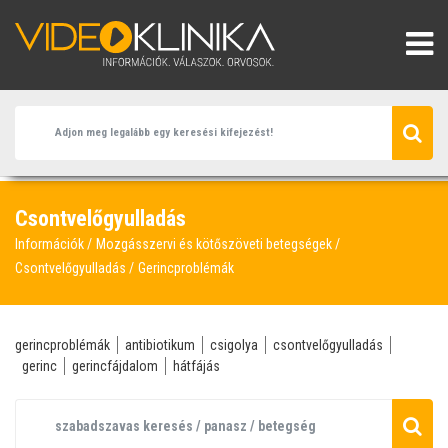
Csontvelőgyulladás
Információk
Mozgásszervi és kötőszöveti betegségek
Csontvelőgyulladás
Gerincproblémák
gerincproblémák
antibiotikum
csigolya
csontvelőgyulladás
gerinc
gerincfájdalom
hátfájás