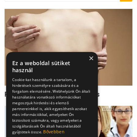
×
Ez a weboldal sütiket
használ
Cookie-kat használunk a tartalom, a
hirdetések személyre szabására és a
forgalom elemzésére. Webhelyünk Ön általi
Rettegett kór: a csontvelőgyulladás
használatára vonatkozó információkat
megosztjuk hirdetési és elemző
partnereinkkel is, akik egyesíthetik azokat
más információkkal, amelyeket Ön
biztosított számukra, vagy amelyeket a
szolgáltatásaik Ön általi használatából
Bővebben
gyűjtöttek össze.