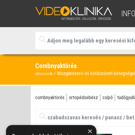
INF
Combnyaktörés
Mozgásszervi és kötőszöveti betegség
Információk
combnyaktörés
ortopédsebész
csípő
tüdőgyull
×