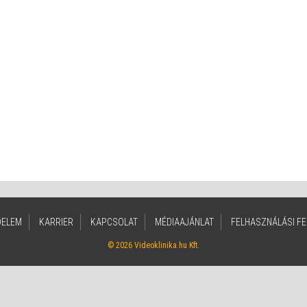
DELEM
KARRIER
KAPCSOLAT
MÉDIAAJÁNLAT
FELHASZNÁLÁSI FE
© 2026 Videoklinika.hu Kft.