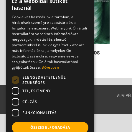
Ez a weboldal sütiket
használ
Cookie-kat használunk a tartalom, a
hirdetések személyre szabására és a
forgalom elemzésére. Webhelyünk Ön általi
használatára vonatkozó információkat
megosztjuk hirdetési és elemző
partnereinkkel is, akik egyesíthetik azokat
más információkkal, amelyeket Ön
Tüdőgyulladás - a halálos
biztosított számukra, vagy amelyeket a
mozdulatlanság
szolgáltatásaik Ön általi használatából
Dr. Mucsi János
gyűjtöttek össze.
Bővebben
ELENGEDHETETLENÜL
SZÜKSÉGES
TELJESÍTMÉNY
ADATVÉ
CÉLZÁS
FUNKCIONALITÁS
ÖSSZES ELFOGADÁSA