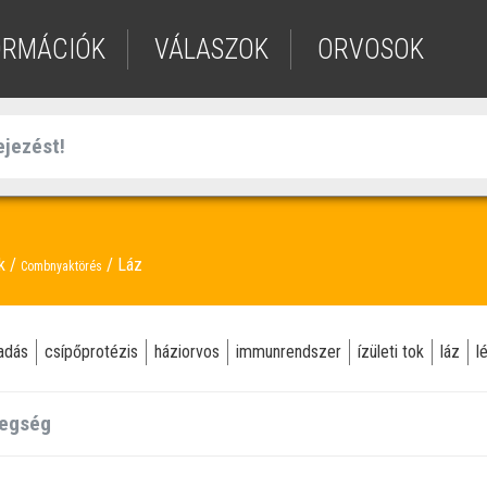
ORMÁCIÓK
VÁLASZOK
ORVOSOK
ek
Láz
Combnyaktörés
adás
csípőprotézis
háziorvos
immunrendszer
ízületi tok
láz
l