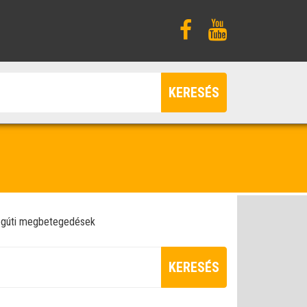
KERESÉS
égúti megbetegedések
KERESÉS