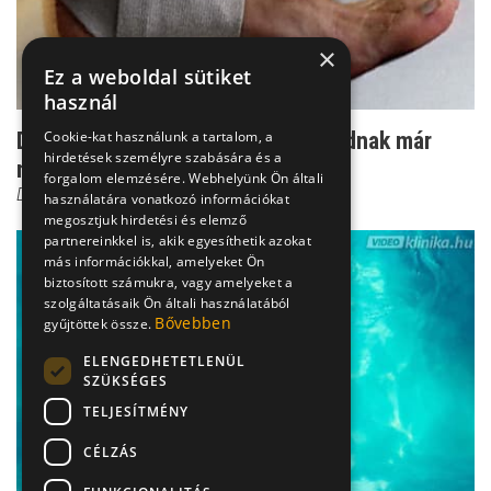
×
Ez a weboldal sütiket
használ
Cookie-kat használunk a tartalom, a
Duzzadt, ingó boka - amikor a lábadnak már
hirdetések személyre szabására és a
nem elég a pihent...
forgalom elemzésére. Webhelyünk Ön általi
Dr. Knoll Zsolt PhD
használatára vonatkozó információkat
megosztjuk hirdetési és elemző
partnereinkkel is, akik egyesíthetik azokat
más információkkal, amelyeket Ön
biztosított számukra, vagy amelyeket a
szolgáltatásaik Ön általi használatából
Bővebben
gyűjtöttek össze.
ELENGEDHETETLENÜL
SZÜKSÉGES
TELJESÍTMÉNY
CÉLZÁS