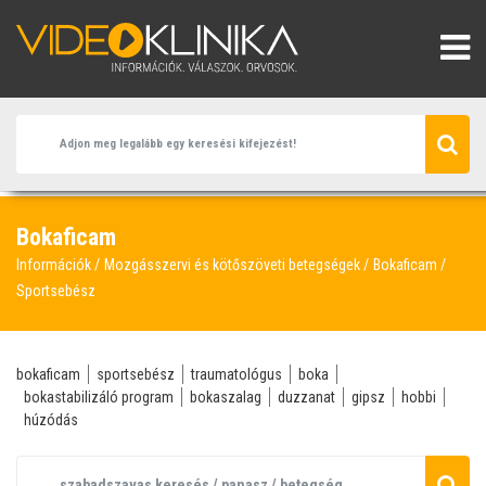
Bokaficam
Információk
Mozgásszervi és kötőszöveti betegségek
Bokaficam
Sportsebész
bokaficam
sportsebész
traumatológus
boka
bokastabilizáló program
bokaszalag
duzzanat
gipsz
hobbi
húzódás