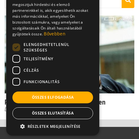
megosztjuk hirdetési és elemző
partnereinkkel is, akik egyesíthetik azokat
más információkkal, amelyeket Ön
biztosított számukra, vagy amelyeket a
szolgáltatásaik Ön általi használatából
Bővebben
gyűjtöttek össze.
ELENGEDHETETLENÜL
SZÜKSÉGES
TELJESÍTMÉNY
CÉLZÁS
FUNKCIONALITÁS
ÖSSZES ELFOGADÁSA
Paranoia: alkohol is lehet a háttérben
Dr. Ormay István
ÖSSZES ELUTASÍTÁSA
RÉSZLETEK MEGJELENÍTÉSE