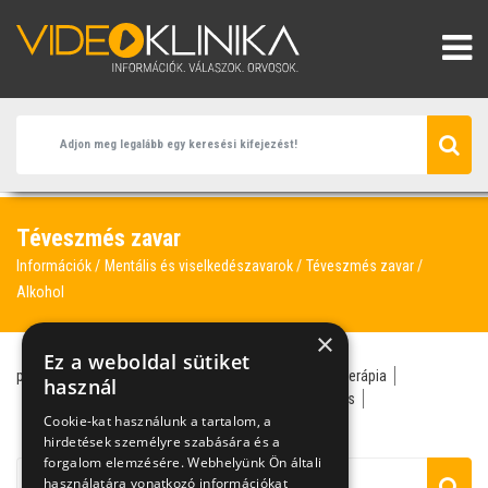
Téveszmés zavar
Információk
Mentális és viselkedészavarok
Téveszmés zavar
Alkohol
×
Ez a weboldal sütiket
paranoia
pszichiáter
téveszmés zavar
pszichoterápia
használ
téveszme
téveszmék
alkohol
elmagányosodás
Cookie-kat használunk a tartalom, a
heteroanamnézis
magány
hirdetések személyre szabására és a
forgalom elemzésére. Webhelyünk Ön általi
használatára vonatkozó információkat