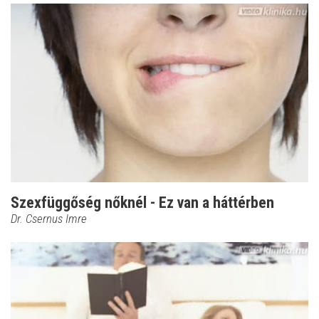
Szexfüggőség nőknél - Ez van a háttérben
Dr. Csernus Imre