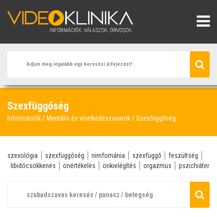
Szexfüggőség
Információk
Mentális és viselkedészavarok
Szexfüggőség
szexológia
szexfüggőség
nimfománia
szexfüggő
feszültség
libidócsökkenés
önértékelés
önkielégítés
orgazmus
pszichiáter