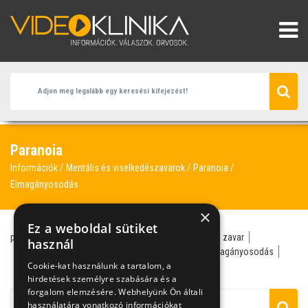
Paranoia
Információk
Mentális és viselkedészavarok
Paranoia
Elmagányosodás
×
Ez a weboldal sütiket
paranoia
pszichiáter
pszichoterápia
téveszmés zavar
használ
téveszme
téveszmék
alkohol
borderline
elmagányosodás
Cookie-kat használunk a tartalom, a
frusztráció
hirdetések személyre szabására és a
forgalom elemzésére. Webhelyünk Ön általi
használatára vonatkozó információkat