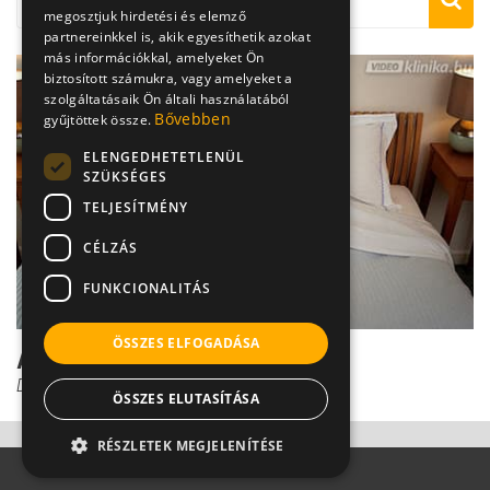
megosztjuk hirdetési és elemző
partnereinkkel is, akik egyesíthetik azokat
más információkkal, amelyeket Ön
biztosított számukra, vagy amelyeket a
szolgáltatásaik Ön általi használatából
Bővebben
gyűjtöttek össze.
ELENGEDHETETLENÜL
SZÜKSÉGES
TELJESÍTMÉNY
CÉLZÁS
FUNKCIONALITÁS
ÖSSZES ELFOGADÁSA
A téveszmék magányos rabjai
Dr. Ormay István
ÖSSZES ELUTASÍTÁSA
RÉSZLETEK MEGJELENÍTÉSE