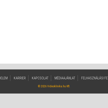
DELEM
KARRIER
KAPCSOLAT
MÉDIAAJÁNLAT
FELHASZNÁLÁSI FE
© 2026 Videoklinika.hu Kft.