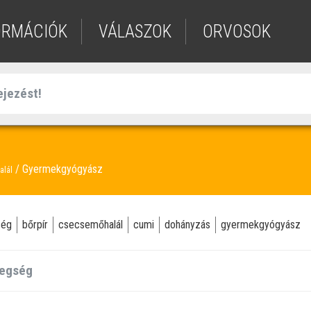
ORMÁCIÓK
VÁLASZOK
ORVOSOK
Gyermekgyógyász
alál
ség
bőrpír
csecsemőhalál
cumi
dohányzás
gyermekgyógyász