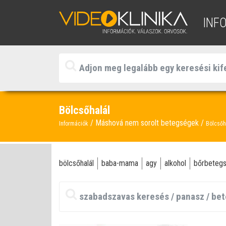
INF
Bölcsőhalál
Máshová nem sorolt betegségek
Információk
Bölcsőh
bölcsőhalál
baba-mama
agy
alkohol
bőrbeteg