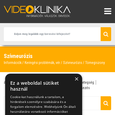
Szívneurózis
Információk
Keringési problémák, vér
Szívneurózis
Tömegiszony
×
Ez a weboldal sütiket
ájulás
fulladásérzés
heves szívdobogás
pánikbetegség
pszichiáter
használ
szívneurózis
tömegiszony
verejtékezés
Cookie-kat használunk a tartalom, a
hirdetések személyre szabására és a
forgalom elemzésére. Webhelyünk Ön általi
használatára vonatkozó információkat