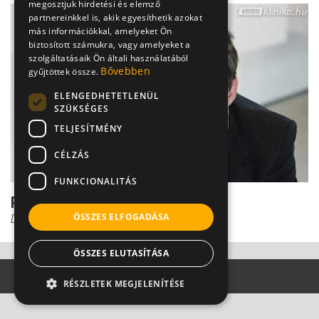
megosztjuk hirdetési és elemző
partnereinkkel is, akik egyesíthetik azokat
más információkkal, amelyeket Ön
biztosított számukra, vagy amelyeket a
szolgáltatásaik Ön általi használatából
Bővebben
gyűjtöttek össze.
ELENGEDHETETLENÜL
SZÜKSÉGES
TELJESÍTMÉNY
CÉLZÁS
FUNKCIONALITÁS
Pánikbetegség
ÖSSZES ELFOGADÁSA
Dr. Ormay István
ÖSSZES ELUTASÍTÁSA
RÉSZLETEK MEGJELENÍTÉSE