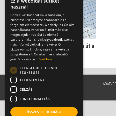
Ez a weboldal sütiket
használ
Cookie-kat használunk a tartalom, a
hirdetések személyre szabására és a
forgalom elemzésére. Webhelyünk Ön általi
használatára vonatkozó információkat
megosztjuk hirdetési és elemző
partnereinkkel is, akik egyesíthetik azokat
más információkkal, amelyeket Ön
Sport láz után: egyenes út a
biztosított számukra, vagy amelyeket a
hirtelen szívhalálhoz
szolgáltatásaik Ön általi használatából
Dr. Knoll Zsolt PhD
gyűjtöttek össze.
Bővebben
ELENGEDHETETLENÜL
SZÜKSÉGES
TELJESÍTMÉNY
ADATVÉ
CÉLZÁS
FUNKCIONALITÁS
ÖSSZES ELFOGADÁSA