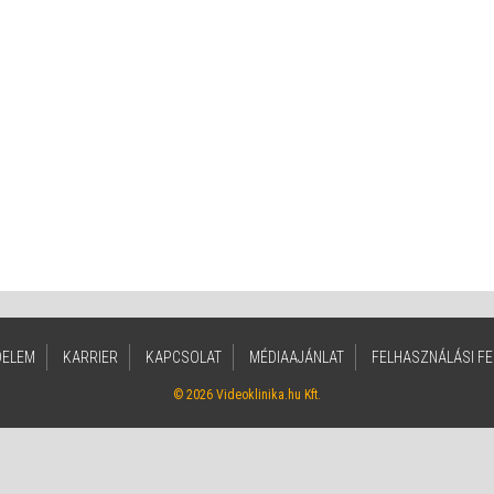
DELEM
KARRIER
KAPCSOLAT
MÉDIAAJÁNLAT
FELHASZNÁLÁSI FE
© 2026 Videoklinika.hu Kft.