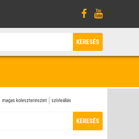
KERESÉS
magas koleszterinszint
szívleállás
KERESÉS