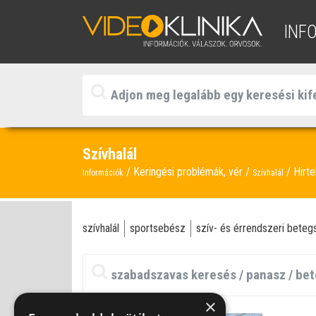
INF
Szívhalál
Keringési problémák, vér
Hirte
Információk
Szívhalál
szívhalál
sportsebész
szív- és érrendszeri bete
×