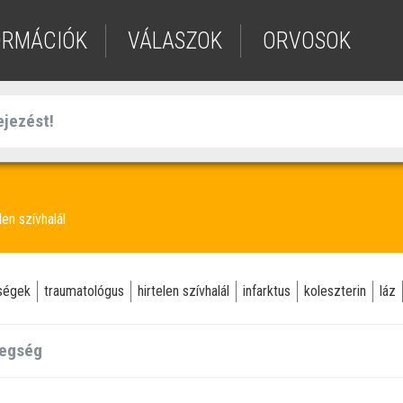
ORMÁCIÓK
VÁLASZOK
ORVOSOK
len szívhalál
gségek
traumatológus
hirtelen szívhalál
infarktus
koleszterin
láz