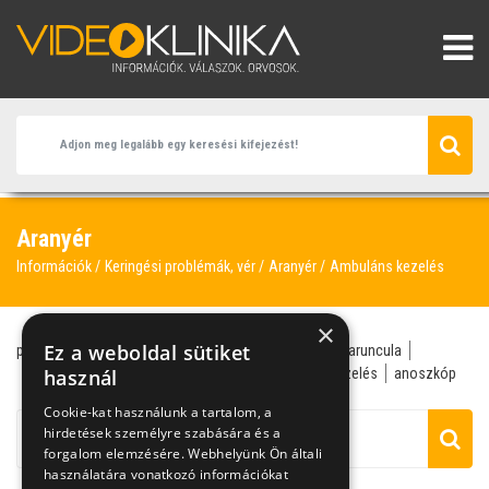
Aranyér
Információk
Keringési problémák, vér
Aranyér
Ambuláns kezelés
×
Ez a weboldal sütiket
proktológus
végbél
aranyeres krízis
aranyér
caruncula
daganat
használ
sebész
végbélvizsgálat
ambuláns kezelés
anoszkóp
Cookie-kat használunk a tartalom, a
hirdetések személyre szabására és a
forgalom elemzésére. Webhelyünk Ön általi
használatára vonatkozó információkat