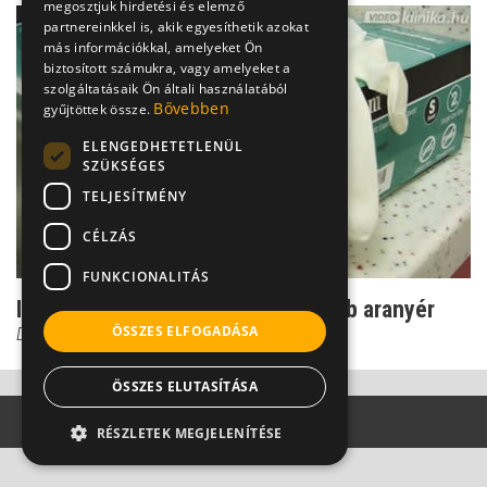
megosztjuk hirdetési és elemző
partnereinkkel is, akik egyesíthetik azokat
más információkkal, amelyeket Ön
biztosított számukra, vagy amelyeket a
szolgáltatásaik Ön általi használatából
Bővebben
gyűjtöttek össze.
ELENGEDHETETLENÜL
SZÜKSÉGES
TELJESÍTMÉNY
CÉLZÁS
FUNKCIONALITÁS
Ilyen a 4-es stádiumú, legsúlyosabb aranyér
ÖSSZES ELFOGADÁSA
Dr. Csatár Éva
ÖSSZES ELUTASÍTÁSA
RÉSZLETEK MEGJELENÍTÉSE