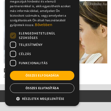
megosztjuk hirdetési és elemző
partnereinkkel is, akik egyesíthetik azokat
más információkkal, amelyeket Ön
biztosított számukra, vagy amelyeket a
szolgáltatásaik Ön általi használatából
Bővebben
gyűjtöttek össze.
ELENGEDHETETLENÜL
SZÜKSÉGES
TELJESÍTMÉNY
CÉLZÁS
FUNKCIONALITÁS
Dr. Kiss: Agyérgörcs - van visszaút
ÖSSZES ELFOGADÁSA
Dr. Kiss Gábor
ÖSSZES ELUTASÍTÁSA
RÉSZLETEK MEGJELENÍTÉSE