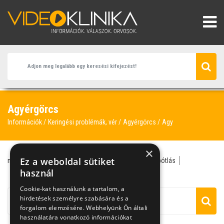
Agyérgörcs
Információk
Keringési problémák, vér
Agyérgörcs
Agy
×
Ez a weboldal sütiket
neurológus
agy
agyérgörcs
alkohol
folyadékpótlás
kiszáradás
használ
másnaposság
neurológia
Cookie-kat használunk a tartalom, a
hirdetések személyre szabására és a
forgalom elemzésére. Webhelyünk Ön általi
használatára vonatkozó információkat